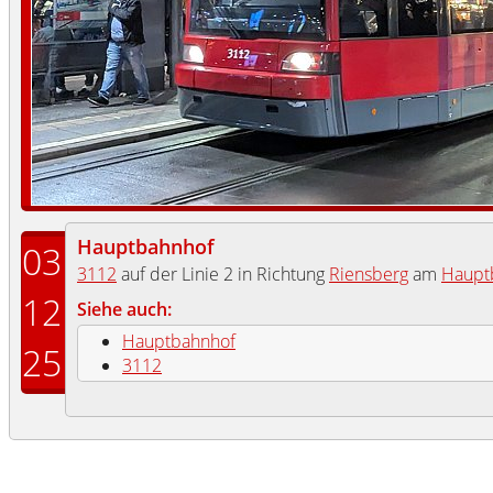
Hauptbahnhof
03
3112
auf der Linie 2 in Richtung
Riensberg
am
Haupt
12
Siehe auch:
Hauptbahnhof
25
3112