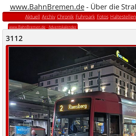
www.BahnBremen.de
- Über die Str
Aktuell
Archiv
Chronik
Fuhrpark
Fotos
Haltestellen
www.BahnBremen.de
-
Adventskalender
3112