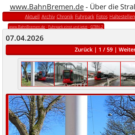
www.BahnBremen.de
- Über die Str
Aktuell
Archiv
Chronik
Fuhrpark
Fotos
Haltestellen
www.BahnBremen.de
-
Fuhrpark einst und jetzt
-
GT8N-2
07.04.2026
Zurück
|
1
/
59
|
Weite