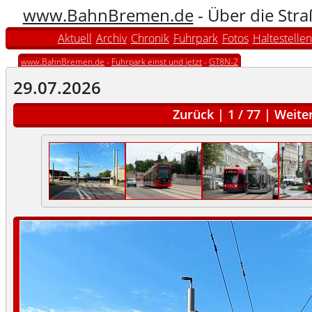
www.BahnBremen.de
- Über die Str
Aktuell
Archiv
Chronik
Fuhrpark
Fotos
Haltestellen
www.BahnBremen.de
-
Fuhrpark einst und jetzt
-
GT8N-2
29.07.2026
Zurück
|
1
/
77
|
Weite