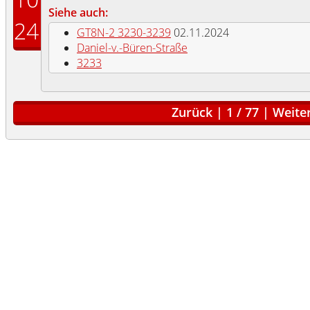
Siehe auch:
24
GT8N-2 3230-3239
02.11.2024
Daniel-v.-Büren-Straße
3233
Zurück
|
1
/
77
|
Weite