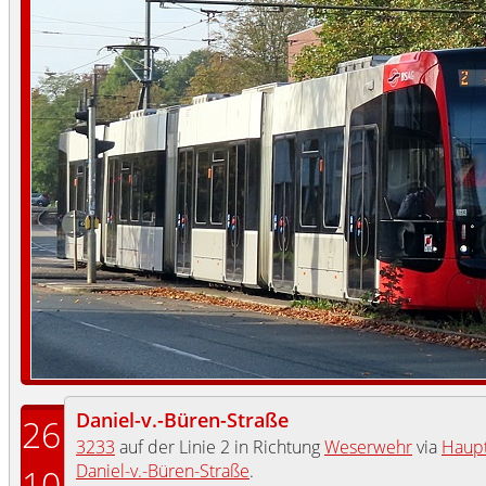
Daniel-v.-Büren-Straße
26
3233
auf der Linie 2 in Richtung
Weserwehr
via
Haup
Daniel-v.-Büren-Straße
.
10