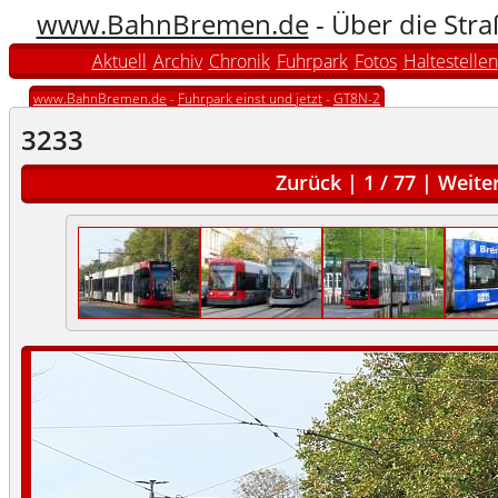
www.BahnBremen.de
- Über die Str
Aktuell
Archiv
Chronik
Fuhrpark
Fotos
Haltestellen
www.BahnBremen.de
-
Fuhrpark einst und jetzt
-
GT8N-2
3233
Zurück
|
1
/
77
|
Weite