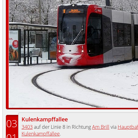
Kulenkampffallee
03
3403
auf der Linie 8 in Richtung
Am Brill
via
Hauptba
Kulenkampffallee
.
01