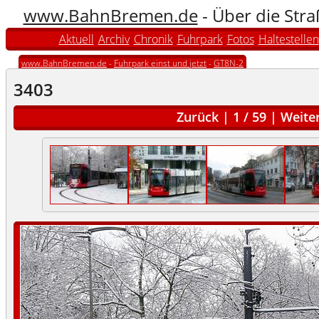
www.BahnBremen.de
- Über die Str
Aktuell
Archiv
Chronik
Fuhrpark
Fotos
Haltestellen
www.BahnBremen.de
-
Fuhrpark einst und jetzt
-
GT8N-2
3403
Zurück
|
1
/
59
|
Weite