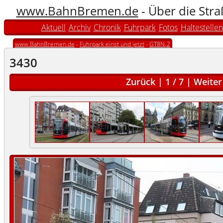
www.BahnBremen.de
- Über die Str
Aktuell
Archiv
Chronik
Fuhrpark
Fotos
Haltestellen
www.BahnBremen.de
-
Fuhrpark einst und jetzt
-
GT8N-2
3430
Zurück
|
1
/
7
|
Weiter