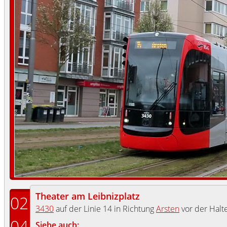
Theater am Leibnizplatz
02
3430
auf der Linie 14 in Richtung
Arsten
vor der Halt
04
Siehe auch: