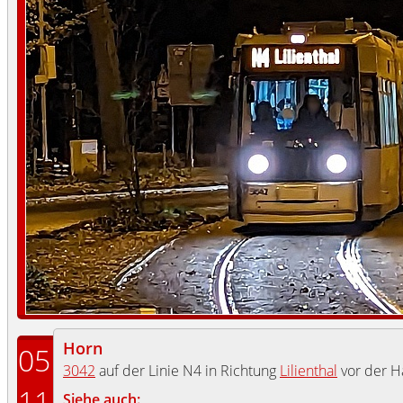
Horn
05
3042
auf der Linie N4 in Richtung
Lilienthal
vor der H
11
Siehe auch: