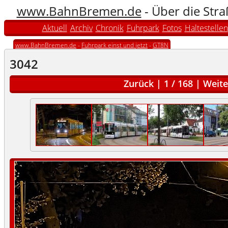
www.BahnBremen.de
- Über die Str
Aktuell
Archiv
Chronik
Fuhrpark
Fotos
Haltestellen
www.BahnBremen.de
-
Fuhrpark einst und jetzt
-
GT8N
3042
Zurück
|
1
/
168
|
Weite