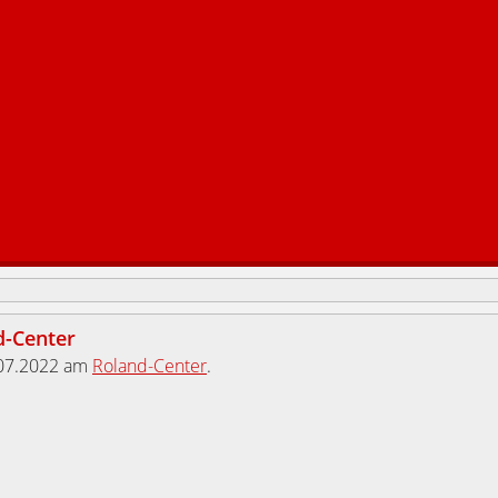
d-Center
07.2022 am
Roland-Center
.