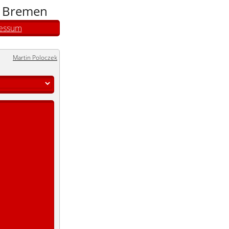
n Bremen
essum
Martin Poloczek