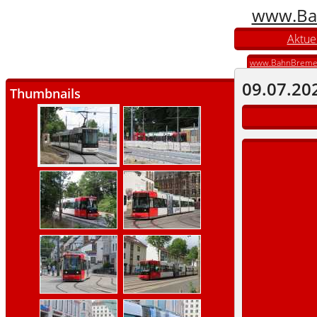
www.Ba
Aktuel
www.BahnBreme
09.07.20
Thumbnails