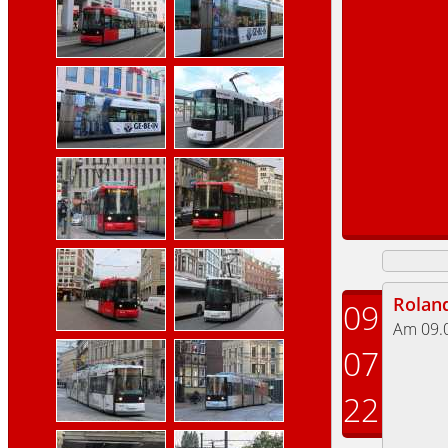
Rolan
09
Am 09.
07
22