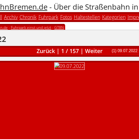
hnBremen.de
- Über die Straßenbahn i
l
Archiv
Chronik
Fuhrpark
Fotos
Haltestellen
Kategorien
Impr
n.de
-
Fuhrpark einst und jetzt
-
GT8N
22
Zurück
|
1
/
157
|
Weiter