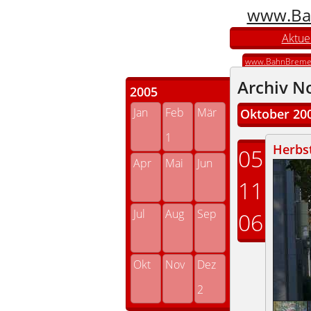
www.Ba
Aktuel
www.BahnBreme
Archiv N
2005
Jan
Feb
Mär
Oktober 20
1
Herbst
05
Apr
Mai
Jun
11
Jul
Aug
Sep
06
Okt
Nov
Dez
2