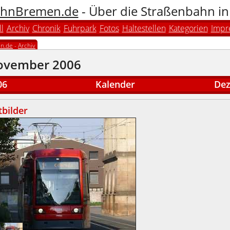
hnBremen.de
- Über die Straßenbahn i
l
Archiv
Chronik
Fuhrpark
Fotos
Haltestellen
Kategorien
Impr
n.de
-
Archiv
ovember 2006
06
Kalender
Dez
bilder