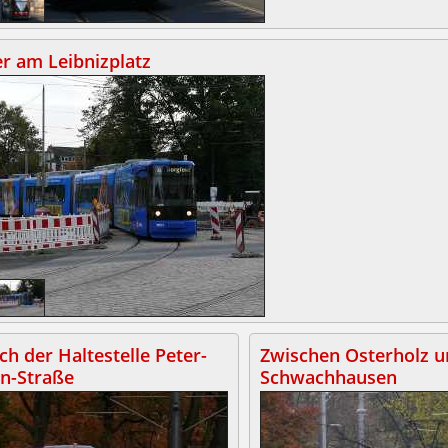
r am Leibnizplatz
ch der Haltestelle Peter-
Zwischen Osterholz 
in-Straße
Schwachhausen