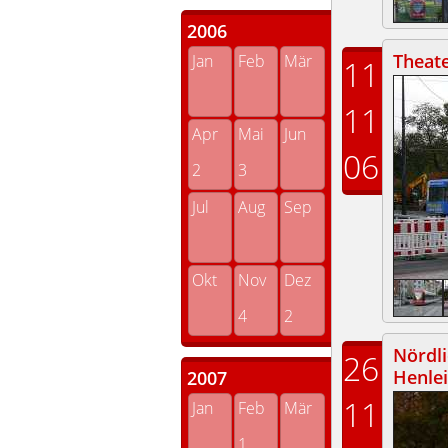
2006
Theate
Jan
Feb
Mär
11
11
Apr
Mai
Jun
06
2
3
Jul
Aug
Sep
Okt
Nov
Dez
4
2
Nördli
26
Henle
2007
11
Jan
Feb
Mär
1