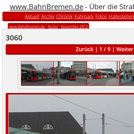
www.BahnBremen.de
- Über die Str
Aktuell
Archiv
Chronik
Fuhrpark
Fotos
Haltestellen
www.BahnBremen.de
-
Archiv
-
November 2012
3060
Zurück
|
1
/
9
|
Weiter