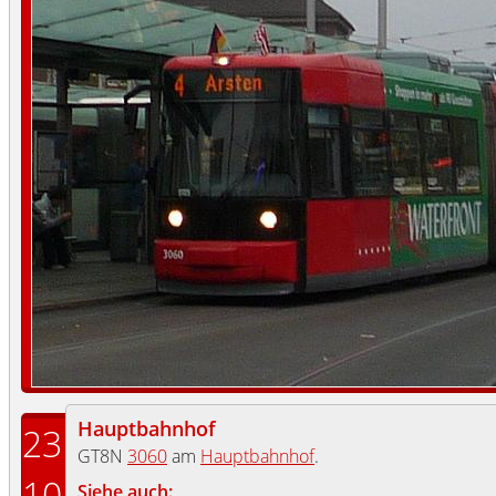
Hauptbahnhof
23
GT8N
3060
am
Hauptbahnhof
.
10
Siehe auch: