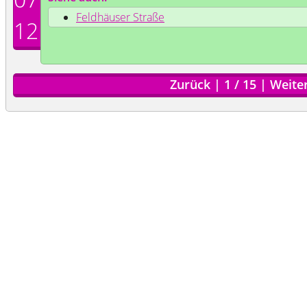
Feldhäuser Straße
12
Zurück
|
1
/
15
|
Weite