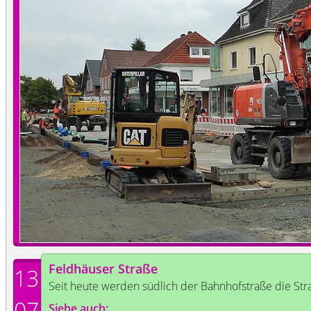
Feldhäuser Straße
13
Seit heute werden südlich der Bahnhofstraße die Str
07
Siehe auch: