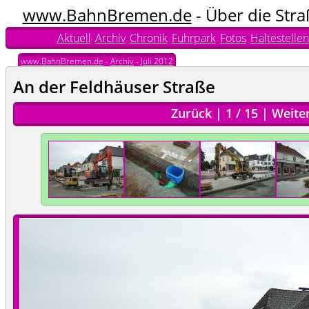
www.BahnBremen.de
- Über die Str
Aktuell
Archiv
Chronik
Fuhrpark
Fotos
Haltestellen
www.BahnBremen.de
-
Archiv
-
Juli 2012
An der Feldhäuser Straße
Zurück
|
1
/
15
|
Weite