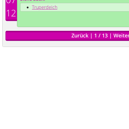
Truperdeich
12
Zurück
|
1
/
13
|
Weite