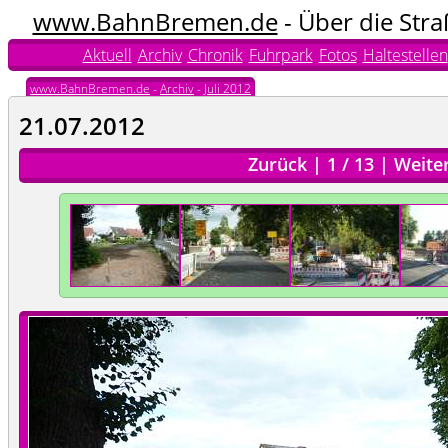
www.BahnBremen.de
- Über die Str
Aktuell
Archiv
Chronik
Fuhrpark
Fotos
Haltestellen
www.BahnBremen.de
-
Archiv
-
Juli 2012
21.07.2012
Zurück
|
1
/
13
|
Weite