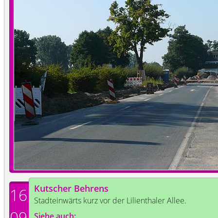
Kutscher Behrens
16
Stadteinwärts kurz vor der Lilienthaler Allee.
09
Siehe auch: