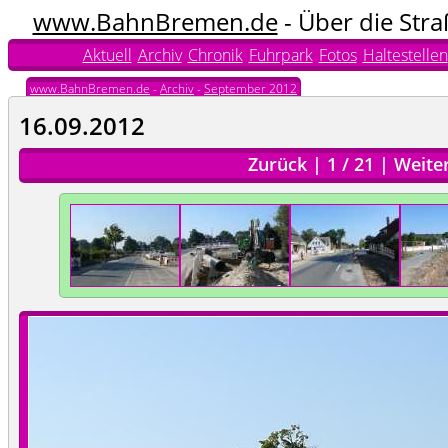
www.BahnBremen.de
- Über die Str
Aktuell
Archiv
Chronik
Fuhrpark
Fotos
Haltestellen
www.BahnBremen.de
-
Archiv
-
September 2012
16.09.2012
Zurück
|
1
/
21
|
Weite