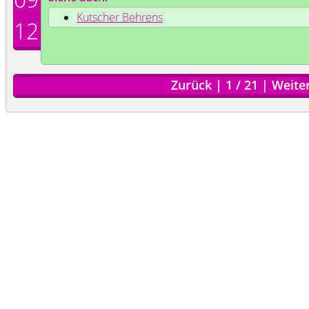
Kutscher Behrens
12
Zurück
|
1
/
21
|
Weite