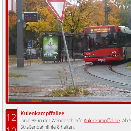
Kulenkampffallee
12
Linie 8E in der Wendeschleife
Kulenkampffallee
. Ab 
Straßenbahnlinie 8 halten.
10