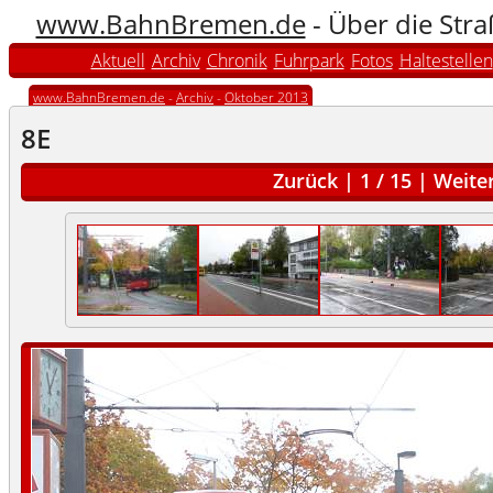
www.BahnBremen.de
- Über die Str
Aktuell
Archiv
Chronik
Fuhrpark
Fotos
Haltestellen
www.BahnBremen.de
-
Archiv
-
Oktober 2013
8E
Zurück
|
1
/
15
|
Weite