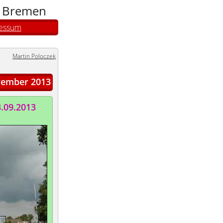
n Bremen
essum
Martin Poloczek
ember 2013
3.09.2013