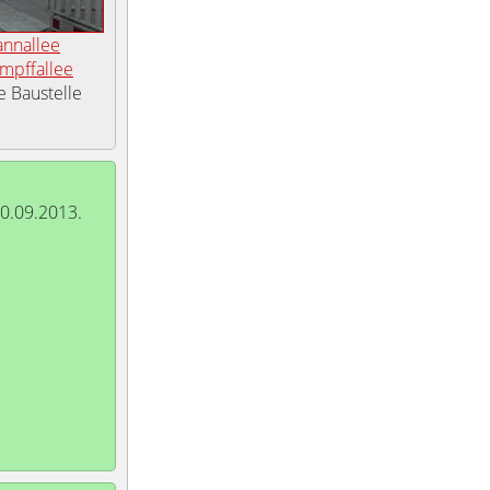
nnallee
mpffallee
e Baustelle
20.09.2013.