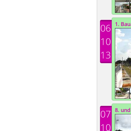
1. Bau
06
10
13
8. und
07
10