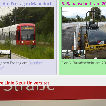
1: Am Freitag in Mahndorf
6. Bauabschnitt am 2
genen Freitag am
Bahnhof
Der 6. Bauabschnitt am 20
rf
.
re Linie 6 zur Universität