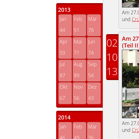
2013
Am 27.0
Jan
Feb
Mär
und
Cr
44
51
78
Am 27.
02
Apr
Mai
Jun
(Teil II
59
71
74
10
Jul
Aug
Sep
13
87
89
54
Okt
Nov
Dez
67
56
43
2014
Am 27.0
Jan
Feb
Mär
und
Cr
46
49
36