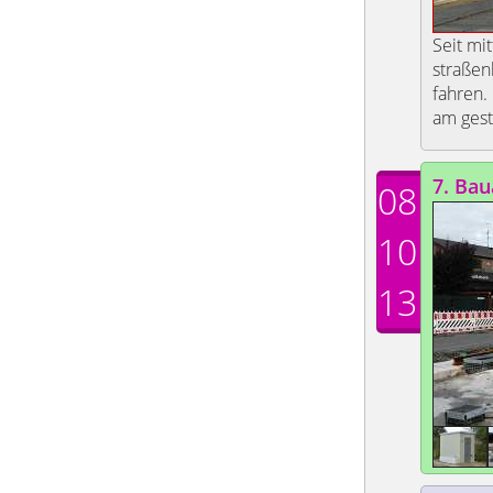
Seit mi
straßen
fahren.
am gest
7. Bau
08
10
13