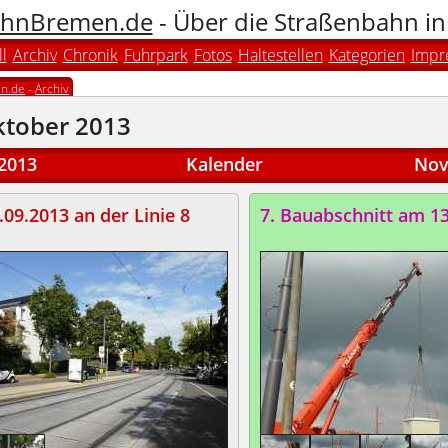
hnBremen.de
- Über die Straßenbahn i
l
Archiv
Chronik
Fuhrpark
Fotos
Haltestellen
Kategorien
Impr
n.de
-
Archiv
ktober 2013
2013
Kalender
Nov
09.2013 an der Linie 8
7. Bauabschnitt am 1