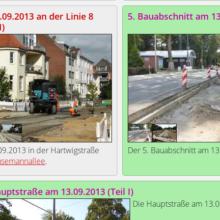
09.2013 an der Linie 8
5. Bauabschnitt am 1
I)
9.2013 in der Hartwigstraße
Der 5. Bauabschnitt am 13
üsemannallee
.
uptstraße am 13.09.2013 (Teil I)
Die Hauptstraße am 13.0