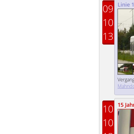
Linie 
09
10
13
Vergan
Mahndo
15 Jah
10
10