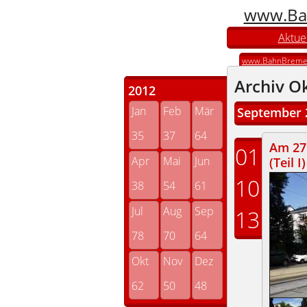
www.Ba
Aktuel
www.BahnBreme
Archiv O
2012
Jan
Feb
Mär
September 
35
37
64
Am 27.
01
Apr
Mai
Jun
(Teil I)
10
38
54
61
Jul
Aug
Sep
13
78
70
64
Okt
Nov
Dez
62
50
48