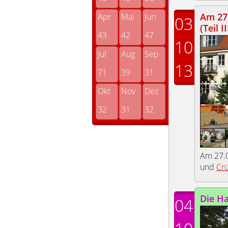
Am 27.
Apr
Mai
Jun
03
(Teil II
43
42
47
10
Jul
Aug
Sep
13
71
39
31
Okt
Nov
Dez
32
31
32
Am 27.0
und
Cr
Die Ha
04