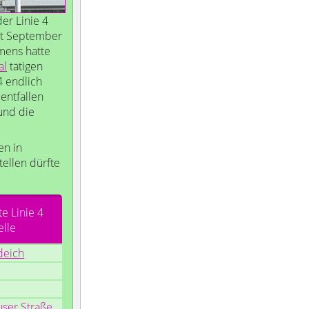
er Linie 4
seit September
mens hatte
al
tätigen
4 endlich
entfallen
und die
en in
ellen dürfte
e Linie 4
elle
deich
user Straße