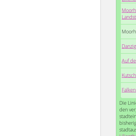
Moorh
Lands
Moorh
Danzig
Auf d
Kutsch
Falke
Die Lin
den ver
stadtein
bisheri
stadtau