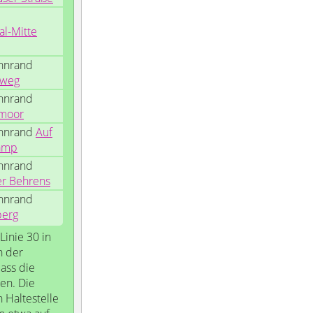
al-Mitte
hnrand
nweg
hnrand
moor
hnrand
Auf
amp
hnrand
er Behrens
hnrand
berg
Linie 30 in
n der
dass die
en. Die
 Haltestelle