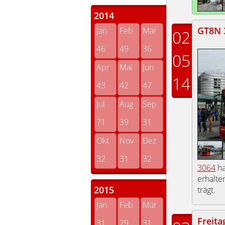
2014
GT8N 
Jan
Feb
Mär
02
46
49
36
05
Apr
Mai
Jun
14
43
42
47
Jul
Aug
Sep
71
39
31
Okt
Nov
Dez
32
31
32
3064
ha
erhalten
2015
trägt.
Jan
Feb
Mär
Freita
31
29
31