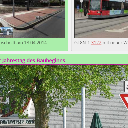
bschnitt am 18.04.2014.
GT8N-1
3122
mit neuer W
r Jahrestag des Baubeginns