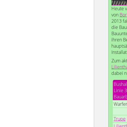
Heute v
von
Bor
2013 fa
die Bau
Bauunte
ihren B
hauptsä
Installa
Zum akt
Lilienth
dabei n
Bushal
Linie 
Bauarb
Warfer
Trupe
Lilient