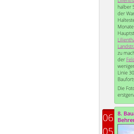
Lilienth
halber 
der War
Haltest
Monaten
Hauptst
Lilienth
Landst
zu mach
der
Fel
weniger
Linie 3
Baufort
Die Fot
erstge
8. Bau
06
Behre
05