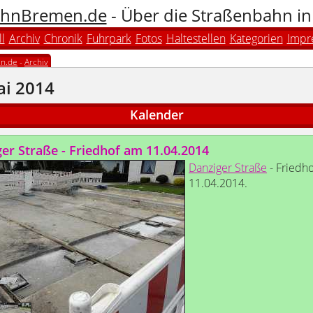
hnBremen.de
- Über die Straßenbahn i
l
Archiv
Chronik
Fuhrpark
Fotos
Haltestellen
Kategorien
Impr
n.de
-
Archiv
ai 2014
Kalender
er Straße - Friedhof am 11.04.2014
Danziger Straße
- Friedh
11.04.2014.