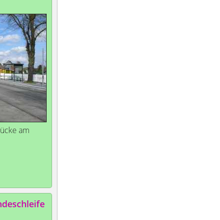
rücke am
deschleife