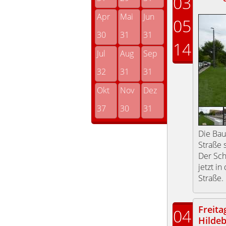
03
Apr
Mai
Jun
05
30
31
31
14
Jul
Aug
Sep
32
31
31
Okt
Nov
Dez
37
30
31
Die Bau
Straße 
Der Sch
jetzt i
Straße.
Freita
04
Hilde