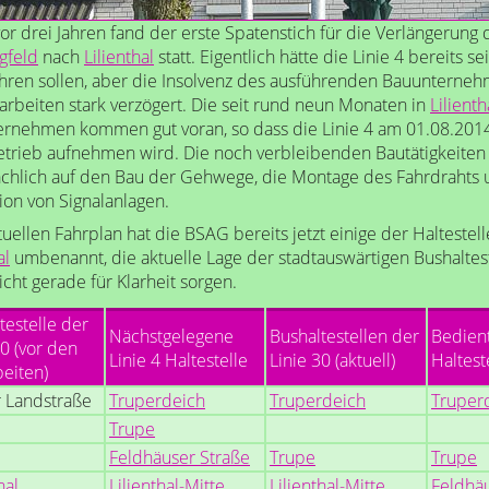
or drei Jahren fand der erste Spatenstich für die Verlängerung d
gfeld
nach
Lilienthal
statt. Eigentlich hätte die Linie 4 bereits 
hren sollen, aber die Insolvenz des ausführenden Bauunterneh
arbeiten stark verzögert. Die seit rund neun Monaten in
Lilienth
rnehmen kommen gut voran, so dass die Linie 4 am 01.08.201
etrieb aufnehmen wird. Die noch verbleibenden Bautätigkeiten 
chlich auf den Bau der Gehwege, die Montage des Fahrdrahts 
tion von Signalanlagen.
uellen Fahrplan hat die BSAG bereits jetzt einige der Haltestell
al
umbenannt, die aktuelle Lage der stadtauswärtigen Bushaltest
icht gerade für Klarheit sorgen.
testelle der
Nächstgelegene
Bushaltestellen der
Bedient
30 (vor den
Linie 4 Haltestelle
Linie 30 (aktuell)
Haltest
eiten)
 Landstraße
Truperdeich
Truperdeich
Truper
Trupe
Feldhäuser Straße
Trupe
Trupe
hal
Lilienthal-Mitte
Lilienthal-Mitte
Feldhä