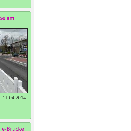
aße am
m 11.04.2014.
me-Brücke