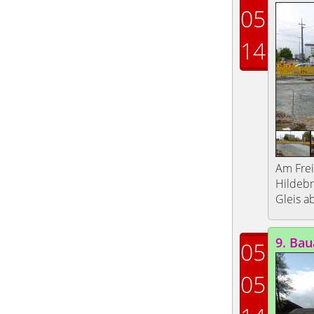
05
14
Am Frei
Hildebr
Gleis a
9. Bau
05
05