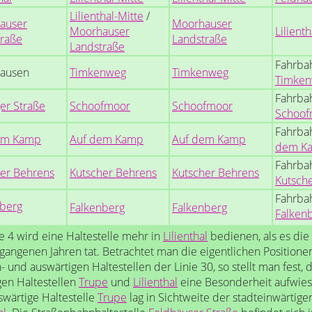
Lilienthal-Mitte
/
auser
Moorhauser
Moorhauser
Lilienth
traße
Landstraße
Landstraße
Fahrba
ausen
Timkenweg
Timkenweg
Timke
Fahrba
er Straße
Schoofmoor
Schoofmoor
Schoof
Fahrba
em Kamp
Auf dem Kamp
Auf dem Kamp
dem K
Fahrba
er Behrens
Kutscher Behrens
Kutscher Behrens
Kutsch
Fahrba
nberg
Falkenberg
Falkenberg
Falken
ie 4 wird eine Haltestelle mehr in
Lilienthal
bedienen, als es die 
gangenen Jahren tat. Betrachtet man die eigentlichen Positione
- und auswärtigen Haltestellen der Linie 30, so stellt man fest, 
gen Haltestellen
Trupe
und
Lilienthal
eine Besonderheit aufwies
swärtige Haltestelle
Trupe
lag in Sichtweite der stadteinwärtigen