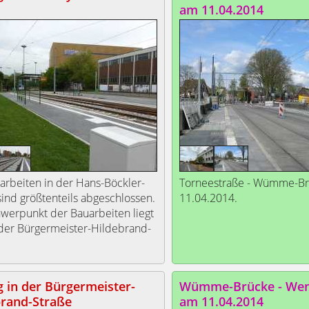
am 11.04.2014
arbeiten in der Hans-Böckler-
Torneestraße - Wümme-B
sind größtenteils abgeschlossen.
11.04.2014.
werpunkt der Bauarbeiten liegt
n der Bürgermeister-Hildebrand-
g in der Bürgermeister-
Wümme-Brücke - Wen
brand-Straße
am 11.04.2014