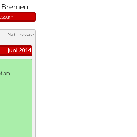
n Bremen
essum
Martin Poloczek
Juni 2014
of am