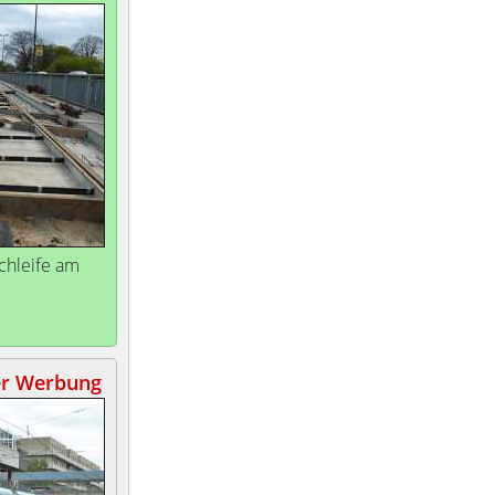
hleife am
er Werbung