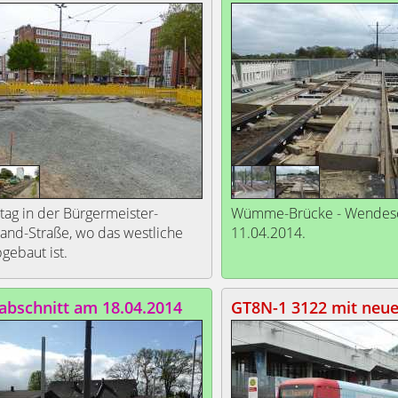
tag in der Bürgermeister-
Wümme-Brücke - Wendesc
and-Straße, wo das westliche
11.04.2014.
bgebaut ist.
abschnitt am 18.04.2014
GT8N-1 3122 mit neu