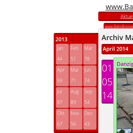
www.Ba
Aktuel
www.BahnBreme
Archiv M
2013
Jan
Feb
Mär
April 2014
44
51
78
Danzig
01
Apr
Mai
Jun
05
59
71
74
Jul
Aug
Sep
14
87
89
54
Okt
Nov
Dez
67
56
43