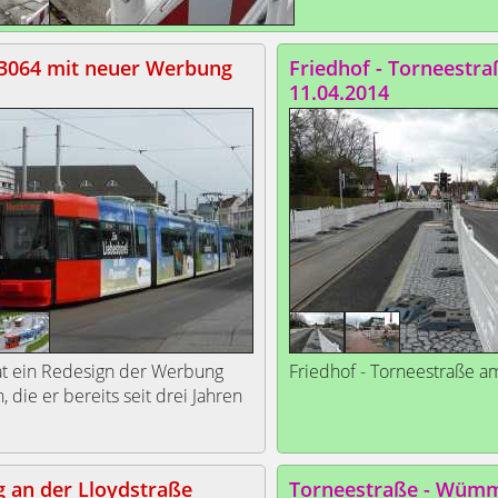
3064 mit neuer Werbung
Friedhof - Torneestr
11.04.2014
t ein Redesign der Werbung
Friedhof - Torneestraße a
, die er bereits seit drei Jahren
g an der Lloydstraße
Torneestraße - Wüm