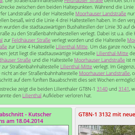
al
. Die Straßenbahnhaltestelle
Feldhäuser Straße
befindet sich 
Strecke zwischen den beiden Haltepunkten. Während die Linie
fer Landstraße und der Haltestelle
Moorhauser Landstraße
nur
ellen besaß, wird die Linie 4 drei Haltestellen haben. In den v
 wurden die stadtauswärtigen Bushaltesllen der Linie 30 auf d
raße zu den Straßenbahnhaltestellen verlegt. Dabei ist u.a. die 
al
zur
Feldhäuser Straße
verlegt worden und die Haltestelle
Moo
raße
zur Linie 4 Haltestelle
Lilienthal-Mitte
. Um das ganze noch 
en: Jetzt liegt die stadtauswärtige Haltestelle
Lilienthal-Mitte
der
dhäuser Straße
und die Haltestelle
Moorhauser Landstraße
ist 
 zur Straßenbahnhaltestelle
Lilienthal-Mitte
verlegt. Im Gegenzu
0 nicht an der Straßenbahnhaltestelle
Moorhauser Landstraße
, 
schritt auf dem fünften Bauabschnitt dies seit Wochen ermöglic
ostrecke zeigt die beiden Lilienthaler GT8N-1
3140
und
3141
, 
nannte den
Lilienthal
Aufkleber verloren hat.
abschnitt - Kutscher
GT8N-1 3132 mit neu
ns am 18.04.2014