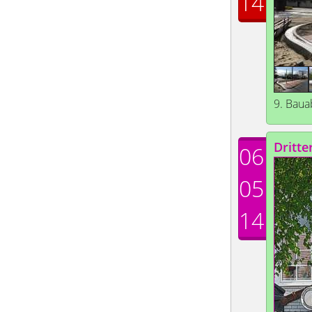
14
9. Baua
Dritte
06
05
14