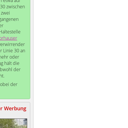
in etwa auf
 30 zwischen
 zwei
ergangenen
er
Haltestelle
rhauser
verwirrender
 Linie 30 an
mehr oder
g hält die
obwohl der
ht.
wobei der
er Werbung