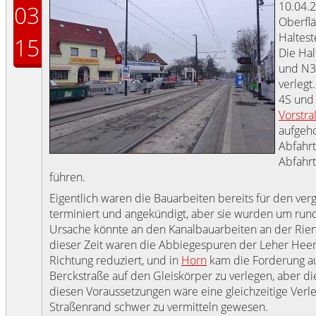
10.04.
03
Oberfl
Haltest
15
Die Hal
und N3
verlegt
4S und 
Vorstra
aufgeh
Abfahrt
Abfahrt
führen.
Eigentlich waren die Bauarbeiten bereits für den ve
terminiert und angekündigt, aber sie wurden um run
Ursache könnte an den Kanalbauarbeiten an der Rien
dieser Zeit waren die Abbiegespuren der Leher Heers
Richtung reduziert, und in
Horn
kam die Forderung au
Berckstraße auf den Gleiskörper zu verlegen, aber 
diesen Voraussetzungen wäre eine gleichzeitige Verl
Straßenrand schwer zu vermitteln gewesen.