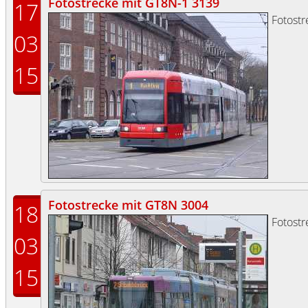
Fotostrecke mit GT8N-1 3139
17
Fotost
03
15
Fotostrecke mit GT8N 3004
18
Fotost
03
15