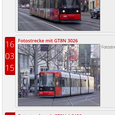
Fotostrecke mit GT8N 3026
16
Fotost
03
15