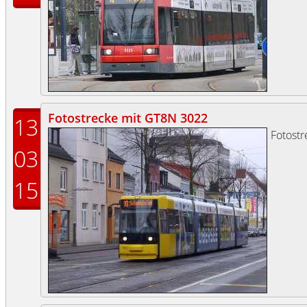
Fotostrecke mit GT8N 3022
13
Fotost
03
15