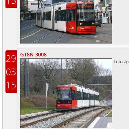
15
GT8N 3008
29
Fotost
03
15