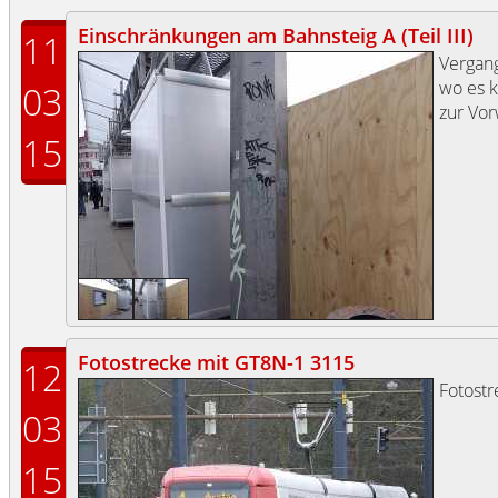
Einschränkungen am Bahnsteig A (Teil III)
11
Vergang
wo es k
03
zur Vo
15
Fotostrecke mit GT8N-1 3115
12
Fotost
03
15