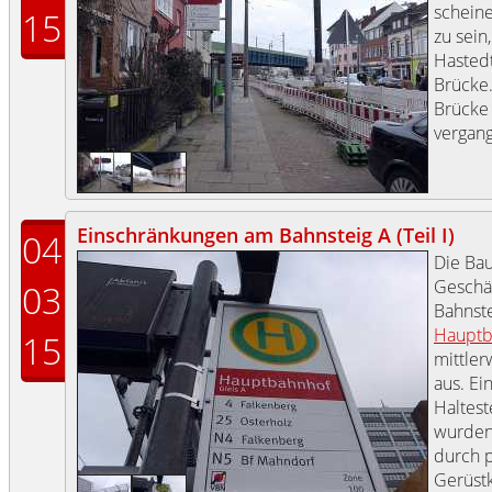
scheine
15
zu sein
Hasted
Brücke.
Brücke
vergang
Einschränkungen am Bahnsteig A (Teil I)
04
Die Ba
Geschä
03
Bahnste
Hauptb
15
mittler
aus. Ei
Haltest
wurden
durch p
Gerüstk