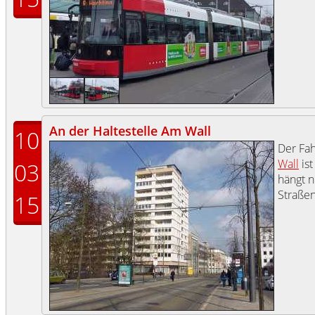
An der Haltestelle Am Wall
10
Der Fah
Wall
ist
03
hängt n
Straße
15