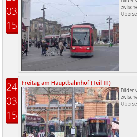
Bilder 
zwisch
03
Übers
15
Freitag am Hauptbahnhof (Teil III)
24
Bilder 
zwisch
03
Übers
15