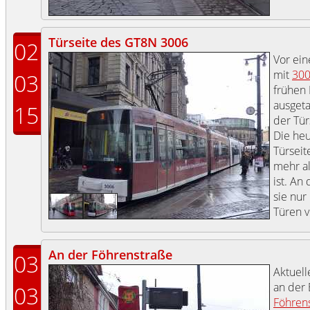
Türseite des GT8N 3006
02
Vor ein
mit
30
03
frühen
ausgeta
15
der Tür
Die heu
Türsei
mehr a
ist. An
sie nur
Türen 
An der Föhrenstraße
03
Aktuell
an der
03
Föhren