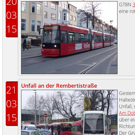
20
GT8N
eine ro
03
15
Unfall an der Rembertistraße
21
Gestern
Haltest
03
Unfall,
Am Do
15
über ei
Richtu
Der Gru