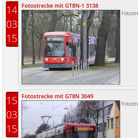
Fotostrecke mit GT8N-1 3138
14
Fotost
03
15
Fotostrecke mit GT8N 3049
15
Fotost
03
15