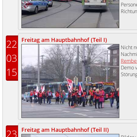
Persone
Richtun
Freitag am Hauptbahnhof (Teil I)
22
Nicht n
Nachmit
03
Rember
Demo vo
15
Störung
Freitag am Hauptbahnhof (Teil II)
23