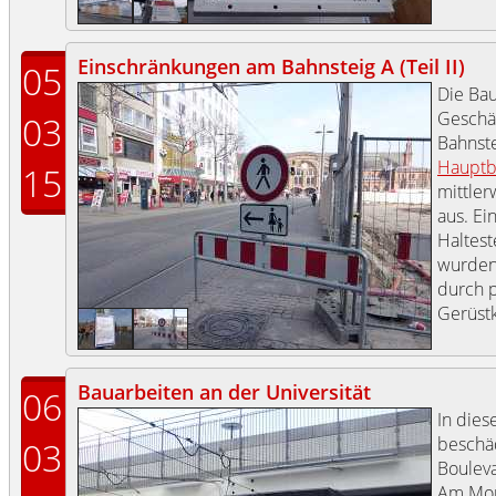
Einschränkungen am Bahnsteig A (Teil II)
05
Die Ba
Geschä
03
Bahnste
Hauptb
15
mittler
aus. Ei
Haltest
wurden
durch p
Gerüstk
Bauarbeiten an der Universität
06
In die
beschä
03
Bouleva
Am Mon