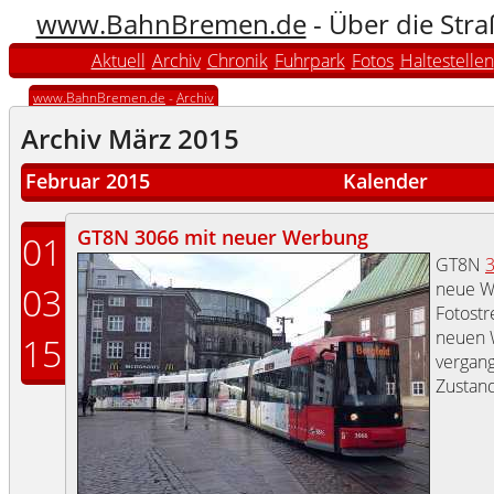
www.BahnBremen.de
- Über die Str
Aktuell
Archiv
Chronik
Fuhrpark
Fotos
Haltestellen
www.BahnBremen.de
-
Archiv
Archiv März 2015
Februar 2015
Kalender
GT8N 3066 mit neuer Werbung
01
GT8N
neue W
03
Fotostr
neuen W
15
vergan
Zustan