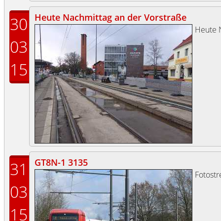
Heute Nachmittag an der Vorstraße
30
Heute 
03
15
GT8N-1 3135
31
Fotost
03
15