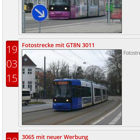
Fotostrecke mit GT8N 3011
19
Fotost
03
15
3065 mit neuer Werbung