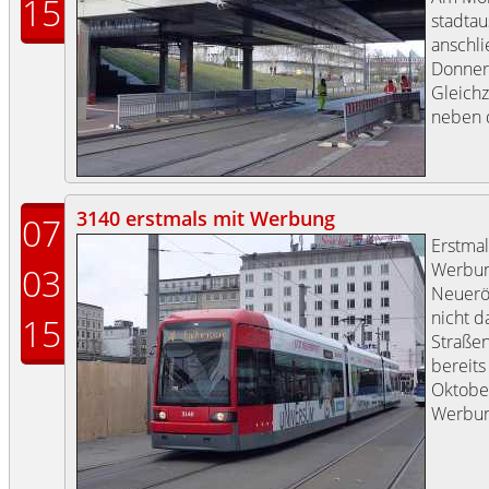
15
stadtau
anschl
Donners
Gleichz
neben 
3140 erstmals mit Werbung
07
Erstma
Werbung
03
Neueröf
nicht d
15
Straßen
bereits
Oktobe
Werbun