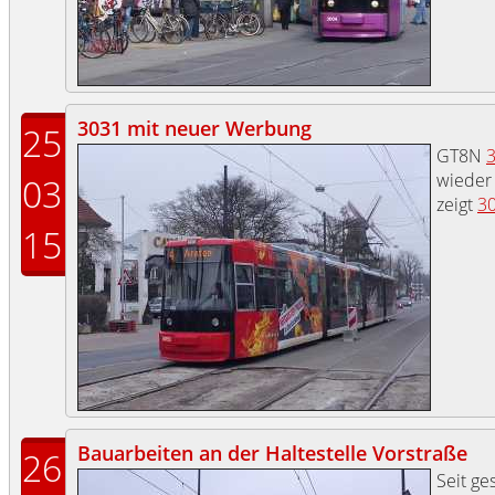
3031 mit neuer Werbung
25
GT8N
wieder
03
zeigt
3
15
Bauarbeiten an der Haltestelle Vorstraße
26
Seit ge