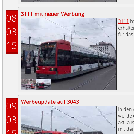
3111 mit neuer Werbung
08
3111
ha
erhalte
03
für das
15
Werbeupdate auf 3043
09
In den
wurde 
03
aktuali
mit de
15