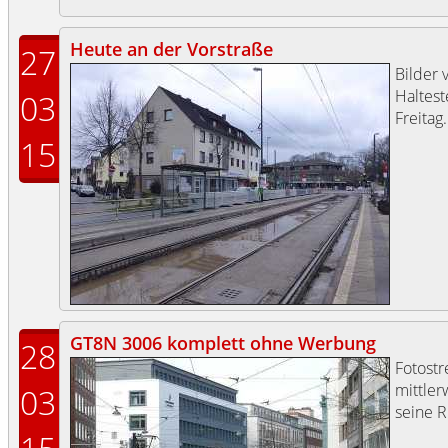
Heute an der Vorstraße
27
Bilder 
Haltest
03
Freitag.
15
GT8N 3006 komplett ohne Werbung
28
Fotost
mittle
03
seine 