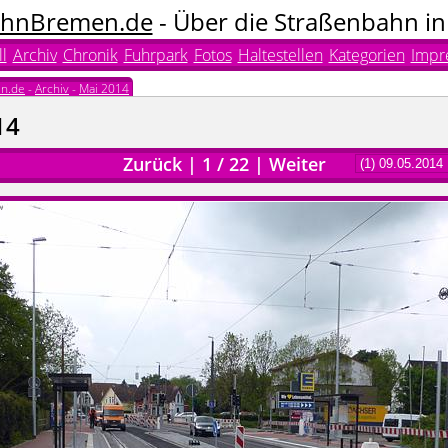
hnBremen.de
- Über die Straßenbahn i
l
Archiv
Chronik
Fuhrpark
Fotos
Haltestellen
Kategorien
Impr
n.de
-
Archiv
-
Mai 2014
14
Zurück
|
1
/
22
|
Weiter