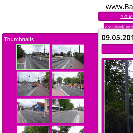
www.Ba
Aktuel
www.BahnBreme
09.05.20
Thumbnails