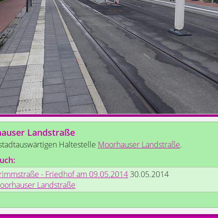
auser Landstraße
stadtauswärtigen Haltestelle
Moorhauser Landstraße
.
uch:
rimmstraße - Friedhof am 09.05.2014
30.05.2014
oorhauser Landstraße