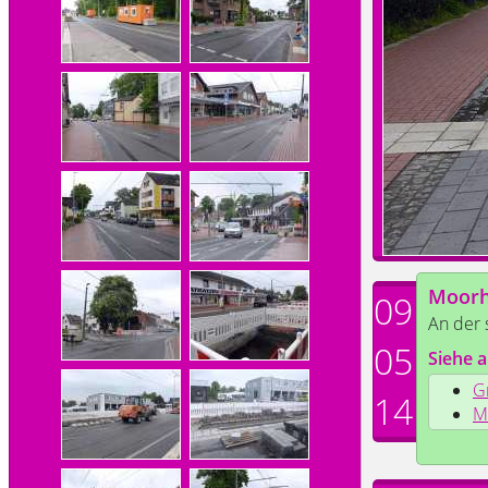
Moorh
09
An der 
05
Siehe a
G
14
M