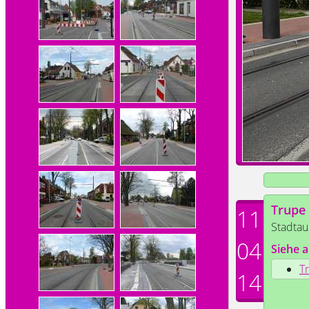
Trupe
11
Stadtau
04
Siehe a
T
14