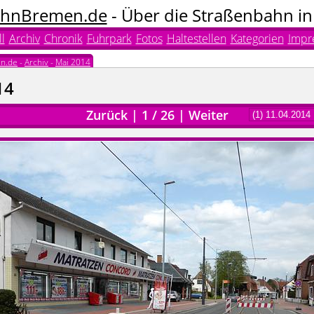
hnBremen.de
- Über die Straßenbahn i
l
Archiv
Chronik
Fuhrpark
Fotos
Haltestellen
Kategorien
Impr
n.de
-
Archiv
-
Mai 2014
14
Zurück
|
1
/
26
|
Weiter