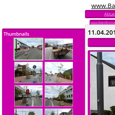
www.Ba
Aktuel
www.BahnBreme
11.04.20
Thumbnails