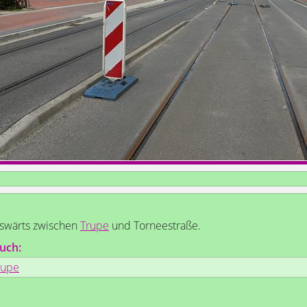
swärts zwischen
Trupe
und Torneestraße.
uch:
rupe