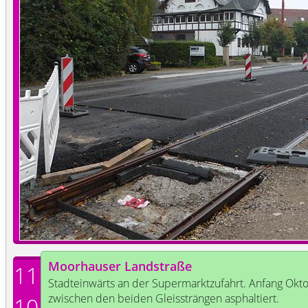
Moorhauser Landstraße
11
Stadteinwärts an der Supermarktzufahrt. Anfang Ok
zwischen den beiden Gleissträngen asphaltiert.
10