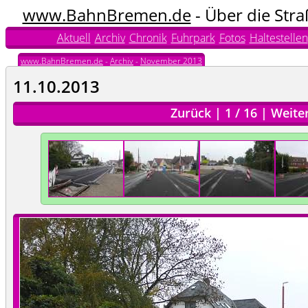
www.BahnBremen.de
- Über die Str
Aktuell
Archiv
Chronik
Fuhrpark
Fotos
Haltestellen
www.BahnBremen.de
-
Archiv
-
November 2013
11.10.2013
Zurück
|
1
/
16
|
Weite