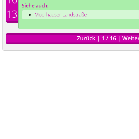
Siehe auch:
13
Moorhauser Landstraße
Zurück
|
1
/
16
|
Weite