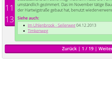
umständlich gezimmert. Das im November tätige Bau
11
der Hartwigstraße gebaut hat, benutzt wiederverwend
13
Siehe auch:
Im Uhlenbrook - Seilerweg
04.12.2013
Timkenweg
Zurück
|
1
/
19
|
Weite