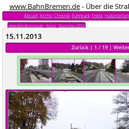
www.BahnBremen.de
- Über die Str
Aktuell
Archiv
Chronik
Fuhrpark
Fotos
Haltestellen
www.BahnBremen.de
-
Archiv
-
Dezember 2013
15.11.2013
Zurück
|
1
/
19
|
Weite