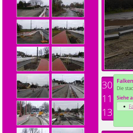
Falke
30
Die sta
11
Siehe a
F
13