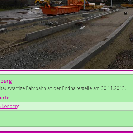
nberg
dtauswärtige Fahrbahn an der Endhaltestelle am 30.11.2013.
uch:
alkenberg