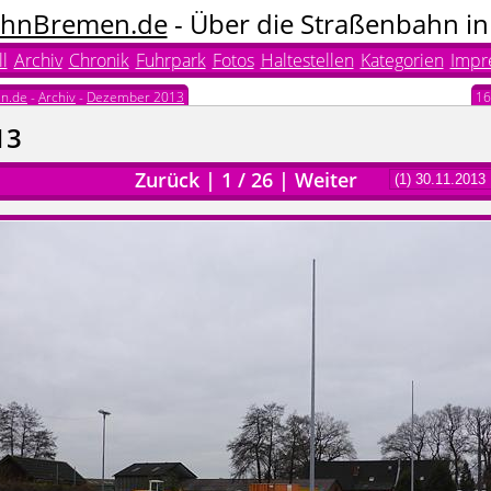
hnBremen.de
- Über die Straßenbahn i
l
Archiv
Chronik
Fuhrpark
Fotos
Haltestellen
Kategorien
Impr
n.de
-
Archiv
-
Dezember 2013
16
13
Zurück
|
1
/
26
|
Weiter