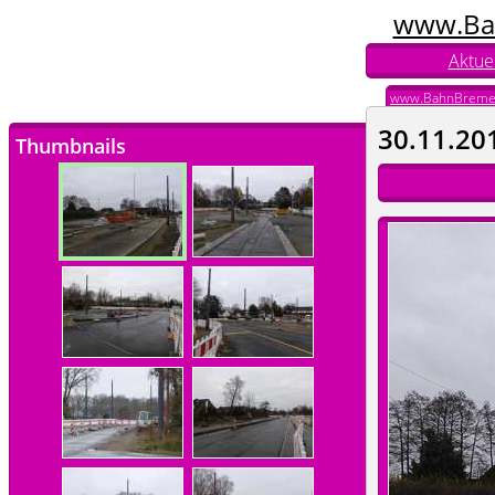
www.Ba
Aktuel
www.BahnBreme
30.11.20
Thumbnails