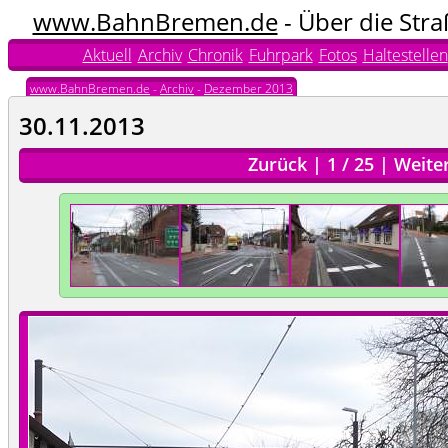
www.BahnBremen.de
- Über die Str
Aktuell
Archiv
Chronik
Fuhrpark
Fotos
Haltestellen
www.BahnBremen.de
-
Archiv
-
Dezember 2013
30.11.2013
Zurück
|
1
/
25
|
Weite