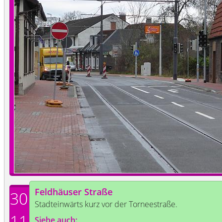
Feldhäuser Straße
30
Stadteinwärts kurz vor der Torneestraße.
11
Siehe auch: