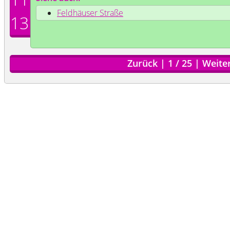
Feldhäuser Straße
13
Zurück
|
1
/
25
|
Weite