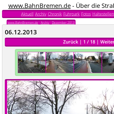
www.BahnBremen.de
- Über die Str
Aktuell
Archiv
Chronik
Fuhrpark
Fotos
Haltestellen
www.BahnBremen.de
-
Archiv
-
Dezember 2013
06.12.2013
Zurück
|
1
/
18
|
Weite