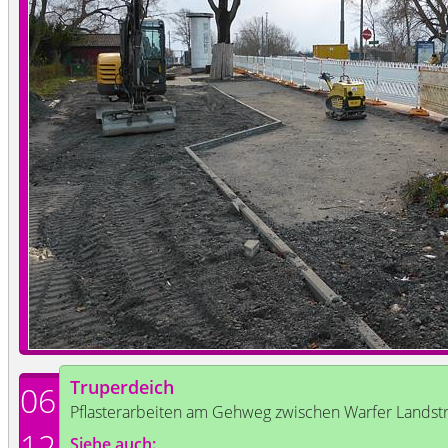
Truperdeich
06
Pflasterarbeiten am Gehweg zwischen Warfer Land
12
Siehe auch: