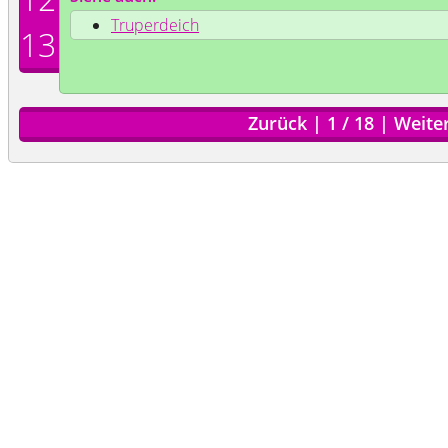
Truperdeich
13
Zurück
|
1
/
18
|
Weite