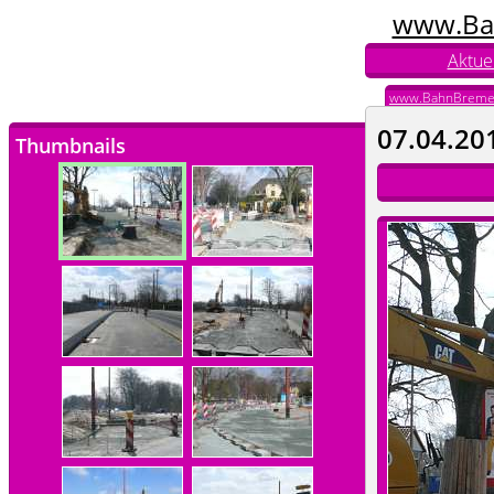
www.Ba
Aktuel
www.BahnBreme
07.04.20
Thumbnails