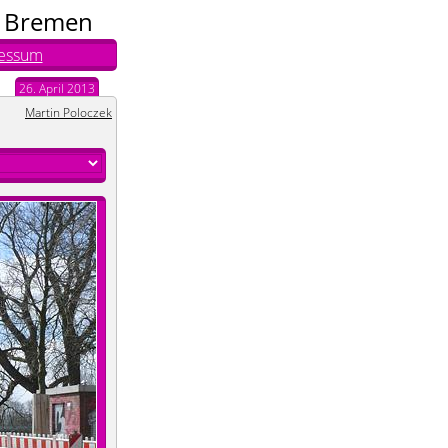
n Bremen
essum
26. April 2013
Martin Poloczek