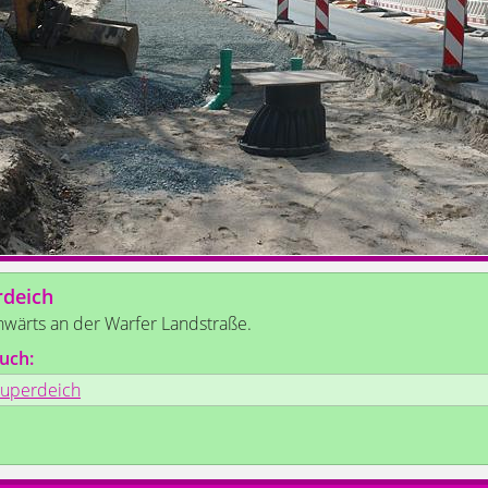
rdeich
nwärts an der Warfer Landstraße.
uch:
ruperdeich