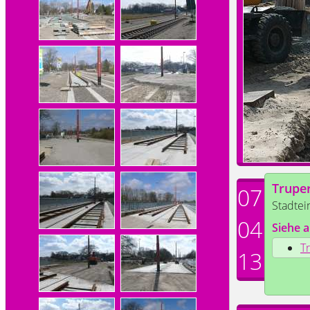
Trupe
07
Stadtei
04
Siehe a
T
13