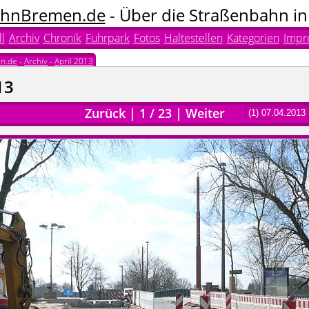
hnBremen.de
- Über die Straßenbahn i
l
Archiv
Chronik
Fuhrpark
Fotos
Haltestellen
Kategorien
Impr
n.de
-
Archiv
-
April 2013
13
Zurück
|
1
/
23
|
Weiter