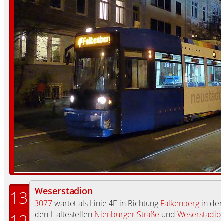
Weserstadion
13
3077
wartet als Linie 4E in Richtung
Falkenberg
in de
den Haltestellen
Nienburger Straße
und
Weserstadio
12