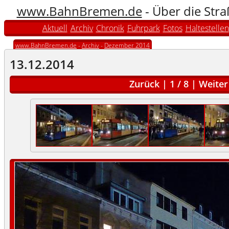
www.BahnBremen.de
- Über die Str
Aktuell
Archiv
Chronik
Fuhrpark
Fotos
Haltestellen
www.BahnBremen.de
-
Archiv
-
Dezember 2014
13.12.2014
Zurück
|
1
/
8
|
Weiter