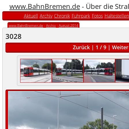
www.BahnBremen.de
- Über die Str
Aktuell
Archiv
Chronik
Fuhrpark
Fotos
Haltestellen
www.BahnBremen.de
-
Archiv
-
August 2014
3028
Zurück
|
1
/
9
|
Weiter