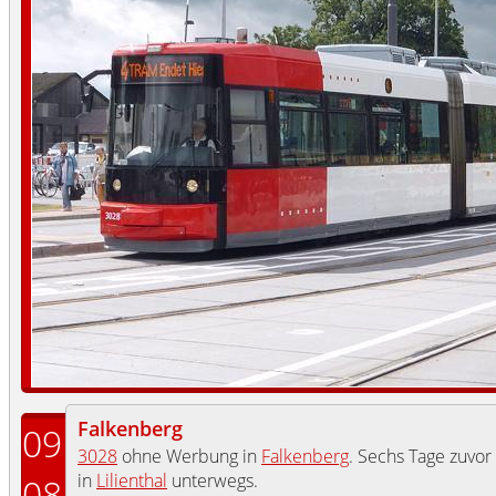
Falkenberg
09
3028
ohne Werbung in
Falkenberg
. Sechs Tage zuvo
in
Lilienthal
unterwegs.
08