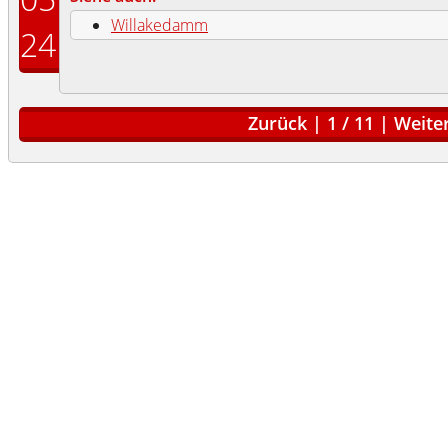
Willakedamm
24
Zurück
|
1
/
11
|
Weite