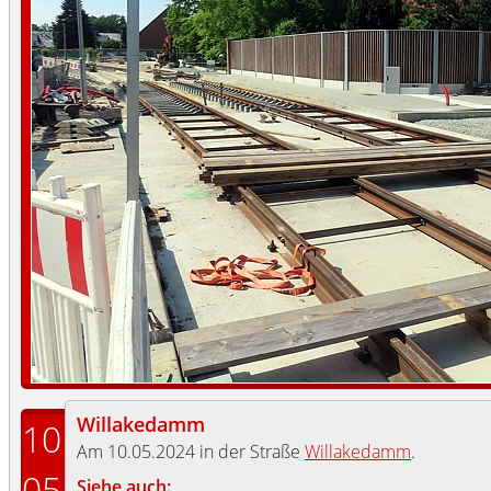
Willakedamm
10
Am 10.05.2024 in der Straße
Willakedamm
.
05
Siehe auch: