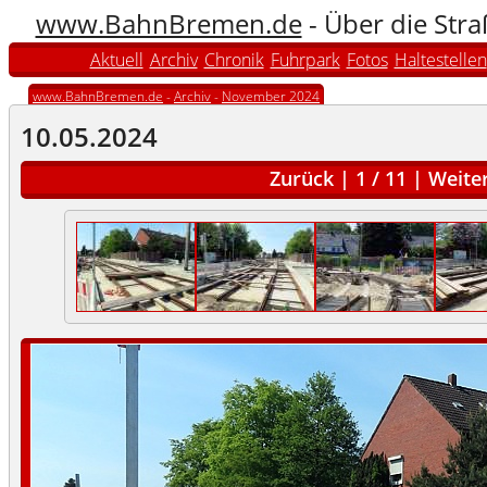
www.BahnBremen.de
- Über die Str
Aktuell
Archiv
Chronik
Fuhrpark
Fotos
Haltestellen
www.BahnBremen.de
-
Archiv
-
November 2024
10.05.2024
Zurück
|
1
/
11
|
Weite