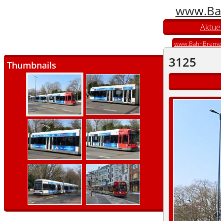
www.Ba
Aktuel
www.BahnBreme
3125
Thumbnails