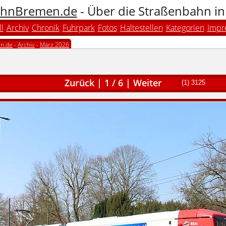
hnBremen.de
- Über die Straßenbahn i
l
Archiv
Chronik
Fuhrpark
Fotos
Haltestellen
Kategorien
Impr
n.de
-
Archiv
-
März 2026
Zurück
|
1
/
6
|
Weiter