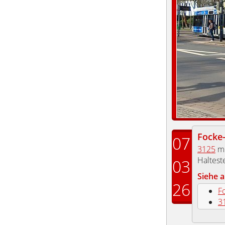
Focke
07
3125
mi
Haltest
03
Siehe a
26
F
3