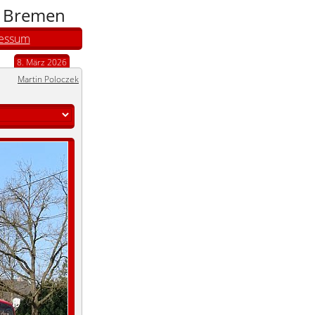
n Bremen
essum
8. März 2026
Martin Poloczek