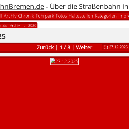
hnBremen.de
- Über die Straßenbahn i
l
Archiv
Chronik
Fuhrpark
Fotos
Haltestellen
Kategorien
Impr
n.de
-
Archiv
-
Juli 2026
25
Zurück
|
1
/
8
|
Weiter