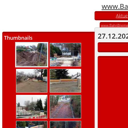
www.Ba
Aktuel
www.BahnBreme
27.12.20
Thumbnails