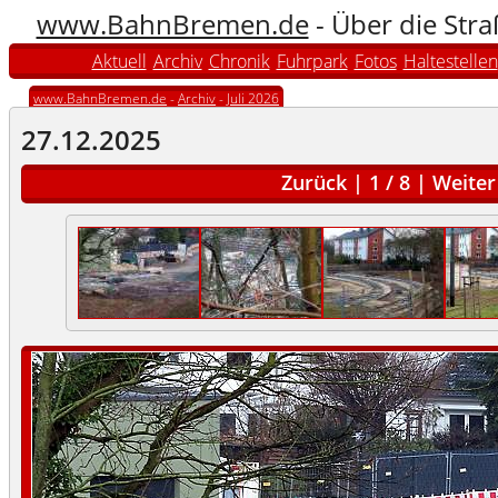
www.BahnBremen.de
- Über die Str
Aktuell
Archiv
Chronik
Fuhrpark
Fotos
Haltestellen
www.BahnBremen.de
-
Archiv
-
Juli 2026
27.12.2025
Zurück
|
1
/
8
|
Weiter