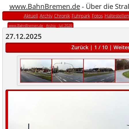
www.BahnBremen.de
- Über die Str
Aktuell
Archiv
Chronik
Fuhrpark
Fotos
Haltestellen
www.BahnBremen.de
-
Archiv
-
Juli 2026
27.12.2025
Zurück
|
1
/
10
|
Weite