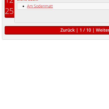
Am Sodenmatt
25
Zurück
|
1
/
10
|
Weite