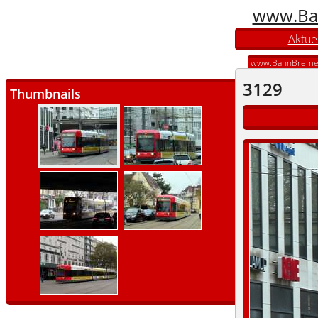
www.Ba
Aktuel
www.BahnBreme
3129
Thumbnails