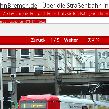
hnBremen.de
- Über die Straßenbahn i
l
Archiv
Chronik
Fuhrpark
Fotos
Haltestellen
Kategorien
Impr
n.de
-
Kategorien
-
GT8N-1
-
News
Zurück
|
1
/
5
|
Weiter