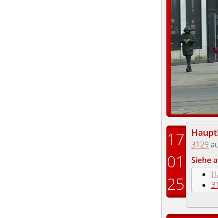
Haupt
17
3129
au
01
Siehe a
H
25
3