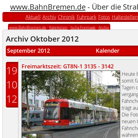
www.BahnBremen.de
- Über die Str
Aktuell
Archiv
Chronik
Fuhrpark
Fotos
Haltestellen
www.BahnBremen.de
-
Kategorien
-
Ischa Freimaak
-
Archiv
Archiv Oktober 2012
September 2012
Kalender
Freimarktszeit: GT8N-1 3135 - 3142
19
Heute 
somit f
10
Tagen d
vergang
12
Fähnch
trägt 
Die Fot
neuen
Fähnche
währen