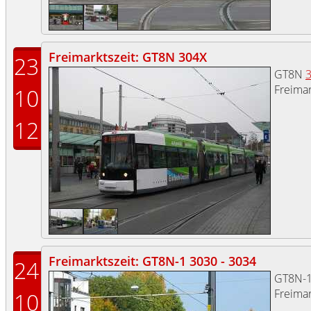
Freimarktszeit: GT8N 304X
23
GT8N
Freimar
10
12
Freimarktszeit: GT8N-1 3030 - 3034
24
GT8N-
Freimar
10