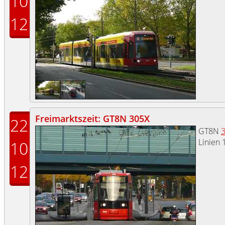
10
12
Freimarktszeit: GT8N 305X
22
GT8N
Linien 
10
12