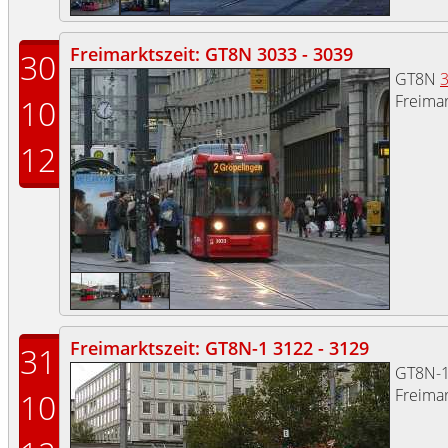
Freimarktszeit: GT8N 3033 - 3039
30
GT8N
Freimar
10
12
Freimarktszeit: GT8N-1 3122 - 3129
31
GT8N-
Freimar
10