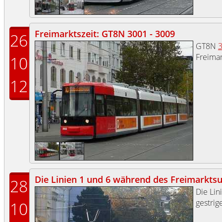
Freimarktszeit: GT8N 3001 - 3009
26
GT8N
Freimar
10
12
Die Linien 1 und 6 während des Freimarkt
28
Die Lin
gestrig
10