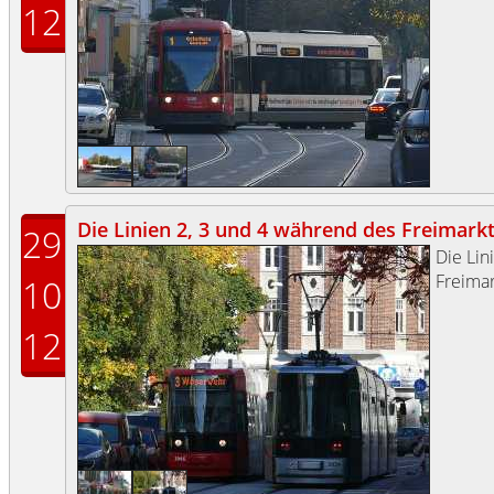
12
Die Linien 2, 3 und 4 während des Freimar
29
Die Lin
Freima
10
12