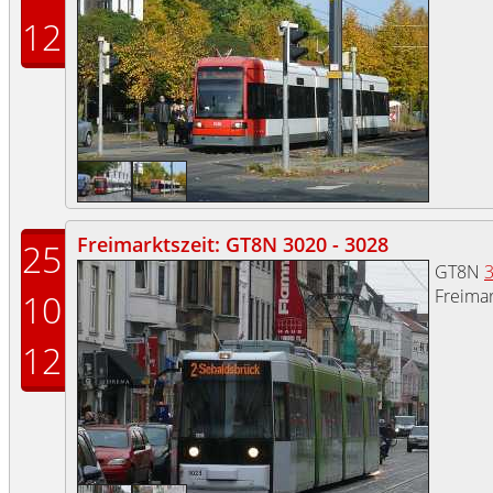
12
Freimarktszeit: GT8N 3020 - 3028
25
GT8N
Freimar
10
12