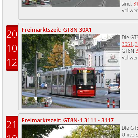
sind.
3
Vollwe
Freimarktszeit: GT8N 30X1
20
Die G
3051
,
3
10
GT8N
Vollwer
12
Freimarktszeit: GT8N-1 3111 - 3117
21
Die GT
Univers