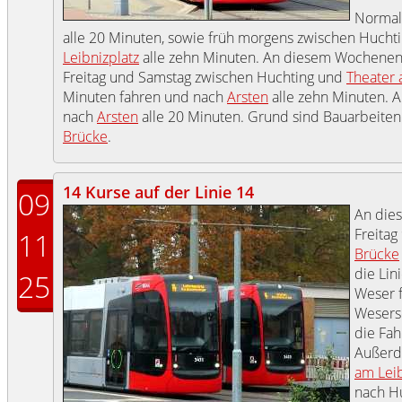
Normale
alle 20 Minuten, sowie früh morgens zwischen Hucht
Leibnizplatz
alle zehn Minuten. An diesem Wochenend
Freitag und Samstag zwischen Huchting und
Theater 
Minuten fahren und nach
Arsten
alle zehn Minuten. 
nach
Arsten
alle 20 Minuten. Grund sind Bauarbeite
Brücke
.
14 Kurse auf der Linie 14
09
An die
Freitag
11
Brücke
die Lin
25
Weser f
Wesers
die Fah
Außerde
am Leib
nach Hu