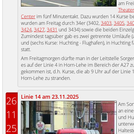
am Fre
Theater
Center
im fünf Minutentakt. Dazu wurden 14 Kurse be
wurden am Freitag durch 34er (3402,
3403
,
3405
,
34
3424
,
3427
,
3431
und 3434) sowie die beiden Einzel
Zumindest tagsüber gab es zwei getrennte Umläufe (a
und (sechs Kurse: Huchting - Flughafen), in Huchting
statt.
Am Freitagmorgen dürfte man in der Leitstelle Sorg
es auf der Linie 4 in Horn-Lehe im Bereich der A27 
gekommen ist, d.h. Kurse, die ab 9 Uhr auf der Linie 
Horn-Lehe zu stranden.
Linie 14 am 23.11.2025
26
Am Sonn
an ein
11
und Huc
unterwe
25
Haltest