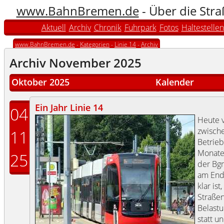
www.BahnBremen.de
- Über die Str
Aktuell
Archiv
Chronik
Fuhrpark
Fotos
Haltestellen
www.BahnBremen.de
-
Kategorien
-
Linie 14
-
Archiv
Archiv November 2025
Oktober 2025
Kalender
Ein Jahr Linie 14
04
Heute v
zwisch
11
Betrieb.
Monate
25
der Bgm
am Ende
klar is
Straßen
Belastu
statt u