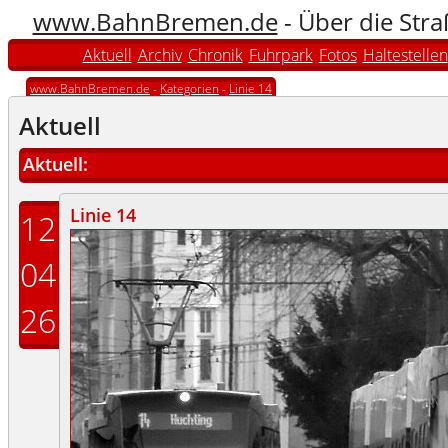
www.BahnBremen.de
- Über die Str
Aktuell
Archiv
Chronik
Fuhrpark
Fotos
Haltestellen
www.BahnBremen.de
-
Kategorien
-
Linie 14
Aktuell
Aktuell:
Linie 14
12
04
26