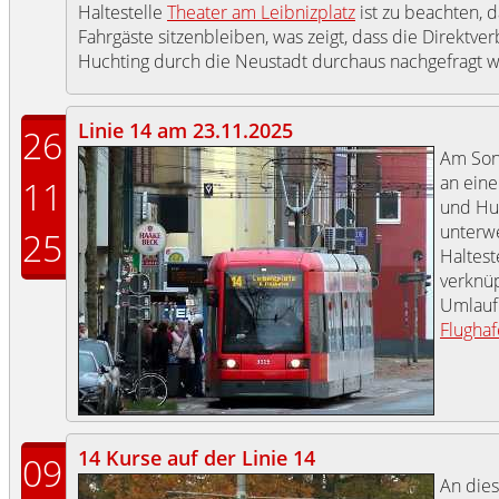
Haltestelle
Theater am Leibnizplatz
ist zu beachten, d
Fahrgäste sitzenbleiben, was zeigt, dass die Direktv
Huchting durch die Neustadt durchaus nachgefragt w
Linie 14 am 23.11.2025
26
Am Sonn
an ein
11
und Huc
unterwe
25
Haltest
verknüp
Umlau
Flugha
14 Kurse auf der Linie 14
09
An die