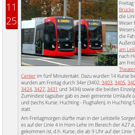
Freitag
11
Brücke
die Lin
25
Weser f
Wesers
die Fah
Außerde
am Leib
nach Hu
am Fre
Theater
Center
im fünf Minutentakt. Dazu wurden 14 Kurse be
wurden am Freitag durch 34er (3402,
3403
,
3405
,
34
3424
,
3427
,
3431
und 3434) sowie die beiden Einzel
Zumindest tagsüber gab es zwei getrennte Umläufe (a
und (sechs Kurse: Huchting - Flughafen), in Huchting
statt.
Am Freitagmorgen dürfte man in der Leitstelle Sorg
es auf der Linie 4 in Horn-Lehe im Bereich der A27 
gekommen ist, d.h. Kurse, die ab 9 Uhr auf der Linie 