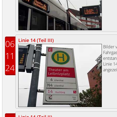
Linie 14 (Teil III)
06
Bilder 
Fahrgas
11
entstan
Linie 1
24
angezei