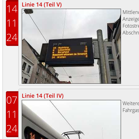
Linie 14 (Teil V)
14
Mittler
Anzeige
11
Fotostr
Abschn
24
Linie 14 (Teil IV)
07
Weitere
Fahrgas
11
24