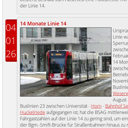
der Linie 14.
14 Monate Linie 14
04
Ursprün
Linie 
01
Sperru
zwisch
26
Februar
14 Mona
zwisch
Betrieb
Novemb
Buslini
Weser
August 
Buslinien 23 zwischen Universität -
Horn
-
Bahnhof S
Huckelriede
aufgegangen ist, hat die BSAG mittlerweil
Fahrgastzahlen auf der Linie 14 zu gering sind, um e
der Bgm.-Smift-Brücke für Straßenbahnen hinaus zu r