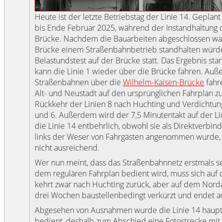
Heute ist der letzte Betriebstag der Linie 14. Geplan
bis Ende Februar 2025, während der Instandhaltung 
Brücke. Nachdem die Bauarbeiten abgeschlossen ware
Brücke einem Straßenbahnbetrieb standhalten würde
Belastundstest auf der Brücke statt. Das Ergebnis st
kann die Linie 1 wieder über die Brücke fahren. Au
Straßenbahnen über die
Wilhelm-Kaisen-Brücke
fahr
Alt- und Neustadt auf den ursprünglichen Fahrplan zu
Rückkehr der Linien 8 nach Huchting und Verdichtung
und 6. Außerdem wird der 7,5 Minutentakt auf der Li
die Linie 14 entbehrlich, obwohl sie als Direktverbi
links der Weser von Fahrgästen angenommen wurde, a
nicht ausreichend.
Wer nun meint, dass das Straßenbahnnetz erstmals s
dem regulären Fahrplan bedient wird, muss sich auf d
kehrt zwar nach Huchting zurück, aber auf dem Norda
drei Wochen baustellenbedingt verkürzt und endet 
Abgesehen von Ausnahmen wurde die Linie 14 haupt
bedient, deshalb zum Abschied eine Fotostrecke mit