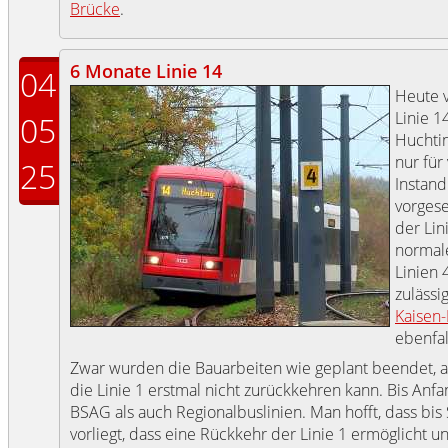
Brücke
.
6 Monate Linie 14
04
Heute v
Linie 
05
Huchtin
nur für
25
Instan
vorgese
der Lin
normal
Linien 
zulässi
Kaisen
ebenfal
Zwar wurden die Bauarbeiten wie geplant beendet, abe
die Linie 1 erstmal nicht zurückkehren kann. Bis Anfan
BSAG als auch Regionalbuslinien. Man hofft, dass bi
vorliegt, dass eine Rückkehr der Linie 1 ermöglicht