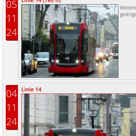
Linie 14 (Teil II)
05
Weitere
gestrig
11
24
Linie 14
04
11
24