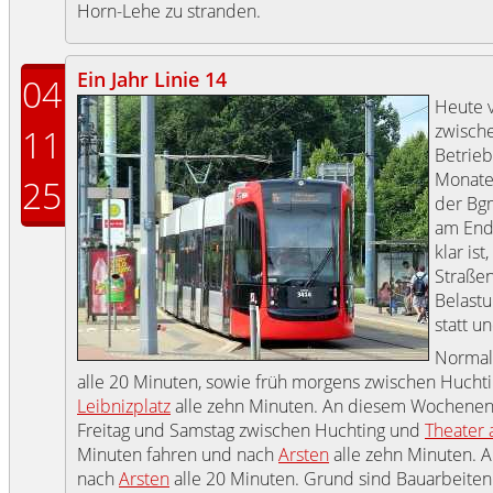
Horn-Lehe zu stranden.
Ein Jahr Linie 14
04
Heute v
zwisch
11
Betrieb.
Monate
25
der Bgm
am Ende
klar is
Straßen
Belastu
statt u
Normale
alle 20 Minuten, sowie früh morgens zwischen Hucht
Leibnizplatz
alle zehn Minuten. An diesem Wochenend
Freitag und Samstag zwischen Huchting und
Theater 
Minuten fahren und nach
Arsten
alle zehn Minuten. 
nach
Arsten
alle 20 Minuten. Grund sind Bauarbeite