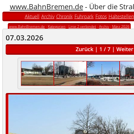
www.BahnBremen.de
- Über die Str
Aktuell
Archiv
Chronik
Fuhrpark
Fotos
Haltestellen
www.BahnBremen.de
-
Kategorien
-
Linie 2 verbindet
-
Archiv
-
März 2026
07.03.2026
Zurück
|
1
/
7
|
Weiter