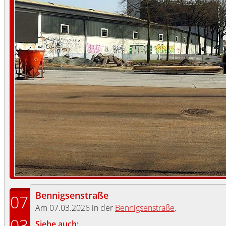
Bennigsenstraße
07
Am 07.03.2026 in der
Bennigsenstraße
.
03
Siehe auch: