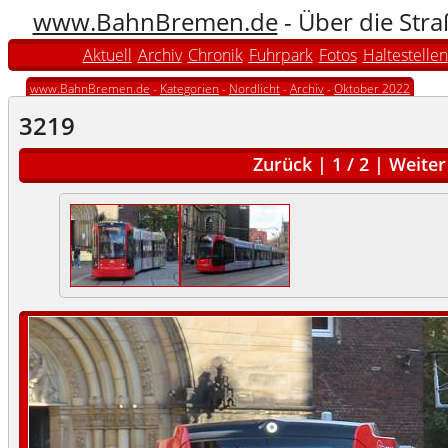
www.BahnBremen.de
- Über die Str
Aktuell
Archiv
Chronik
Fuhrpark
Fotos
Haltestellen
www.BahnBremen.de
-
Kategorien
-
Nordlicht
-
Archiv
-
Oktober 2022
3219
Zurück
|
1
/
2
|
Weiter