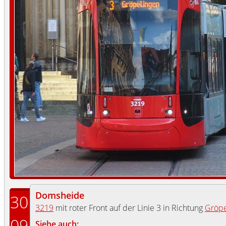
Domsheide
30
3219
mit roter Front auf der Linie 3 in Richtung
Gröpe
09
Siehe auch: