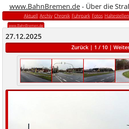
www.BahnBremen.de
- Über die Str
Aktuell
Archiv
Chronik
Fuhrpark
Fotos
Haltestellen
www.BahnBremen.de
27.12.2025
Zurück
|
1
/
10
|
Weite