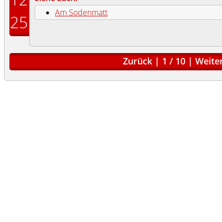
Am Sodenmatt
25
Zurück
|
1
/
10
|
Weite