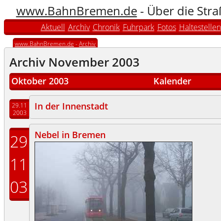
www.BahnBremen.de
- Über die Str
Aktuell
Archiv
Chronik
Fuhrpark
Fotos
Haltestellen
www.BahnBremen.de
-
Archiv
Archiv November 2003
Oktober 2003
Kalender
In der Innenstadt
29.11
2003
Nebel in Bremen
29
11
03