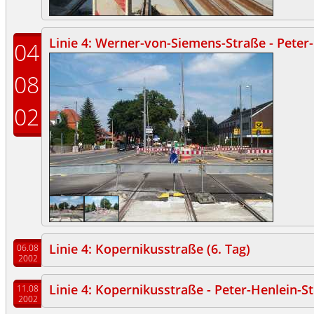
Linie 4: Werner-von-Siemens-Straße - Peter
04
08
02
Linie 4: Kopernikusstraße (6. Tag)
06.08
2002
Linie 4: Kopernikusstraße - Peter-Henlein-S
11.08
2002