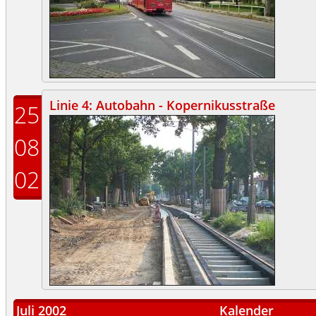
Linie 4: Autobahn - Kopernikusstraße
25
08
02
Juli 2002
Kalender