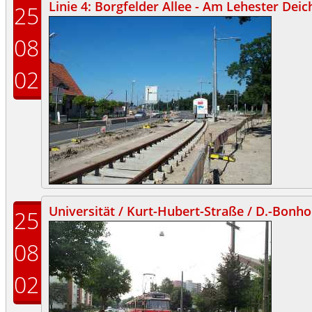
Linie 4: Borgfelder Allee - Am Lehester Deic
25
08
02
Universität / Kurt-Hubert-Straße / D.-Bonho
25
08
02