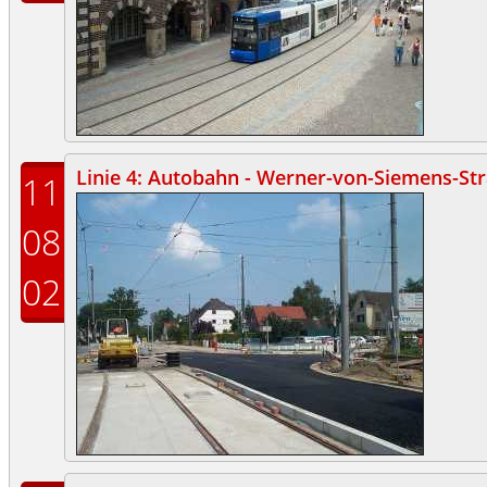
Linie 4: Autobahn - Werner-von-Siemens-St
11
08
02