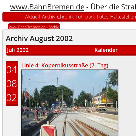
www.BahnBremen.de
- Über die Str
Aktuell
Archiv
Chronik
Fuhrpark
Fotos
Haltestellen
www.BahnBremen.de
-
Archiv
Archiv August 2002
Juli 2002
Kalender
Linie 4: Kopernikusstraße (7. Tag)
04
08
02