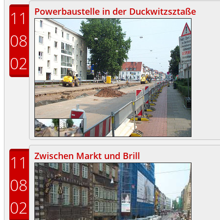
Powerbaustelle in der Duckwitzsztaße
11
08
02
Zwischen Markt und Brill
11
08
02