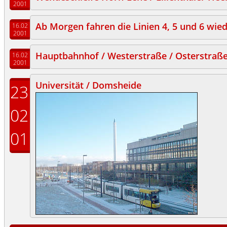
2001
Ab Morgen fahren die Linien 4, 5 und 6 wi
16.02
2001
Hauptbahnhof / Westerstraße / Osterstraße 
16.02
2001
Universität / Domsheide
23
02
01