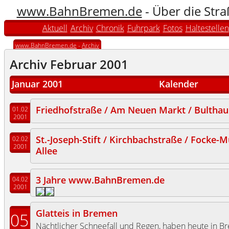
www.BahnBremen.de
- Über die Str
Aktuell
Archiv
Chronik
Fuhrpark
Fotos
Haltestellen
www.BahnBremen.de
-
Archiv
Archiv Februar 2001
Januar 2001
Kalender
Friedhofstraße / Am Neuen Markt / Bulthau
01.02
2001
St.-Joseph-Stift / Kirchbachstraße / Focke-
02.02
2001
Allee
3 Jahre www.BahnBremen.de
04.02
2001
Glatteis in Bremen
05
Nächtlicher Schneefall und Regen, haben heute in 