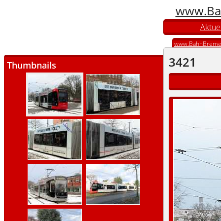
www.Ba
Aktuel
www.BahnBreme
3421
Thumbnails