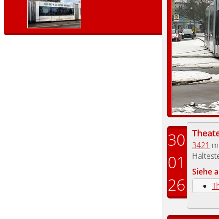
Theate
30
3421
mi
Haltest
01
Siehe a
26
T