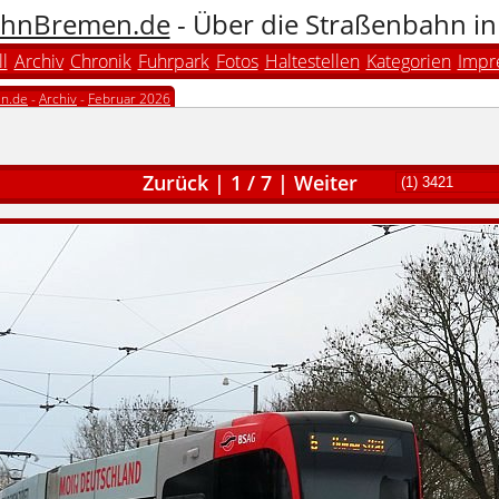
hnBremen.de
- Über die Straßenbahn i
l
Archiv
Chronik
Fuhrpark
Fotos
Haltestellen
Kategorien
Impr
n.de
-
Archiv
-
Februar 2026
Zurück
|
1
/
7
|
Weiter