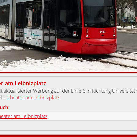
r am Leibnizplatz
t aktualisierter Werbung auf der Linie 6 in Richtung Universität
elle
Theater am Leibnizplatz
.
uch:
heater am Leibnizplatz