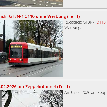
ick: GT8N-1 3110 ohne Werbung (Teil I)
Rückblick: GT8N-1
3110
Werbung.
02.2026 am Zeppelintunnel (Teil I)
Am 07.02.2026 am Zeppe