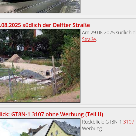
08.2025 südlich der Delfter Straße
Am 29.08.2025 südlich 
Straße
.
ick: GT8N-1 3107 ohne Werbung (Teil II)
Rückblick: GT8N-1
3107
Werbung.