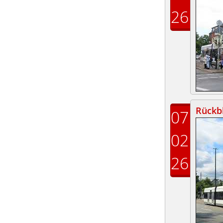
26
Rückbl
07
02
26