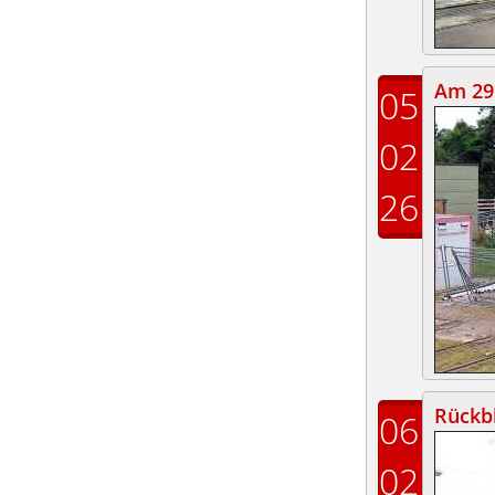
Am 29.
05
02
26
Rückbl
06
02