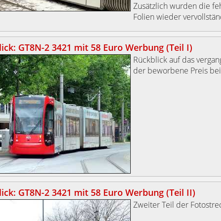
Zusätzlich wurden die f
Folien wieder vervollstän
ick: GT8N-2 3421 mit 58 Euro Werbung (Teil I)
Rückblick auf das vergang
der beworbene Preis bei 
ick: GT8N-2 3421 mit 58 Euro Werbung (Teil II)
Zweiter Teil der Fotostre