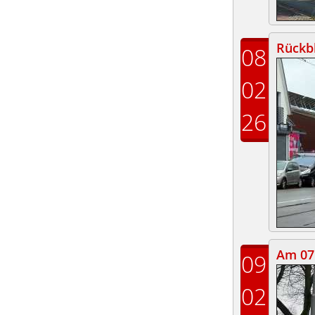
Rückbl
08
02
26
Am 07.
09
02