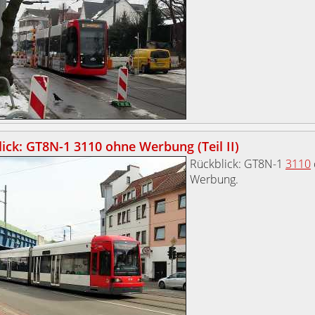
ick: GT8N-1 3110 ohne Werbung (Teil II)
Rückblick: GT8N-1
3110
Werbung.