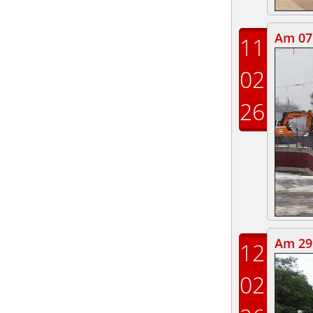
Am 07.
11
02
26
Am 29.
12
02