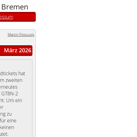
n Bremen
essum
Martin Poloczek
März 2026
dtickets hat
um zweiten
 erneutes
f GT8N-2
ht. Um ein
er
ung zu
für eine
 keinen
tet.