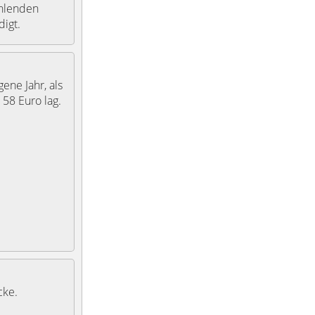
ehlenden
digt.
ene Jahr, als
58 Euro lag.
cke.