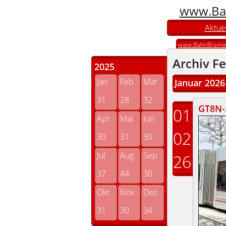
www.Ba
Aktuel
www.BahnBreme
Archiv F
2025
Jan
Feb
Mär
Januar 2026
31
28
32
GT8N-2
01
Apr
Mai
Jun
02
30
31
30
Jul
Aug
Sep
26
37
44
30
Okt
Nov
Dez
31
30
34