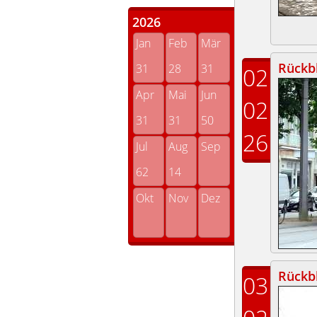
2026
Jan
Feb
Mär
Rückbl
31
28
31
02
Apr
Mai
Jun
02
31
31
50
26
Jul
Aug
Sep
62
14
Okt
Nov
Dez
Rückbl
03