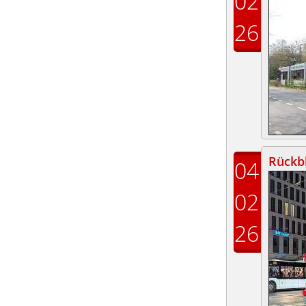
02
26
Rückbl
04
02
26