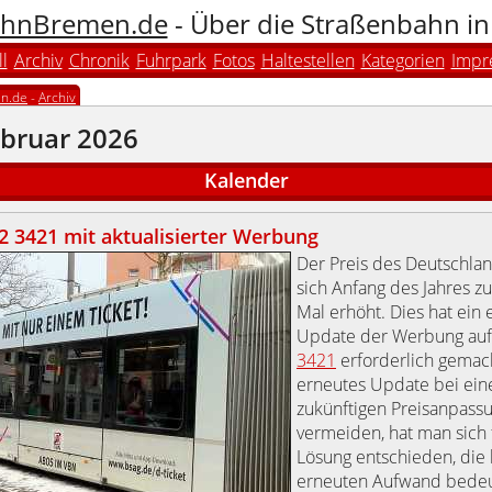
hnBremen.de
- Über die Straßenbahn i
l
Archiv
Chronik
Fuhrpark
Fotos
Haltestellen
Kategorien
Impr
n.de
-
Archiv
ebruar 2026
Kalender
 3421 mit aktualisierter Werbung
Der Preis des Deutschlan
sich Anfang des Jahres z
Mal erhöht. Dies hat ein
Update der Werbung au
3421
erforderlich gemac
erneutes Update bei ein
zukünftigen Preisanpass
vermeiden, hat man sich 
Lösung entschieden, die
erneuten Aufwand bedeu