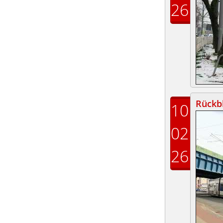
26
Rückbl
10
02
26