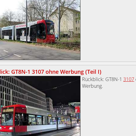
ick: GT8N-1 3107 ohne Werbung (Teil I)
Rückblick: GT8N-1
3107
Werbung.