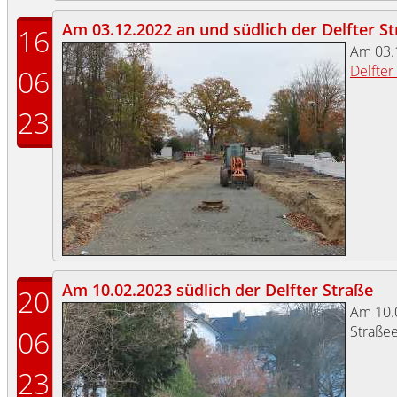
Am 03.12.2022 an und südlich der Delfter S
16
Am 03.
Delfter
06
23
Am 10.02.2023 südlich der Delfter Straße
20
Am 10.0
Straßee
06
23