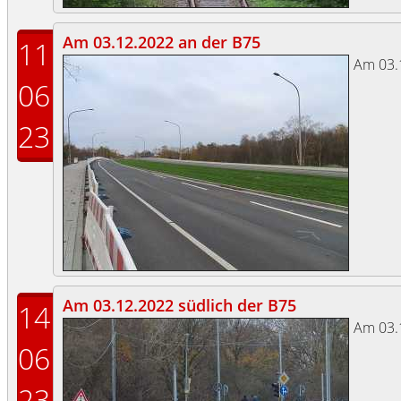
Am 03.12.2022 an der B75
11
Am 03.
06
23
Am 03.12.2022 südlich der B75
14
Am 03.
06
23