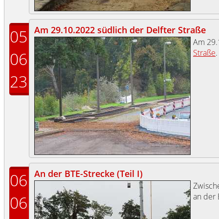
Am 29.10.2022 südlich der Delfter Straße
05
Am 29.
Straße
.
06
23
An der BTE-Strecke (Teil I)
06
Zwisch
an der 
06