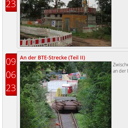
23
An der BTE-Strecke (Teil II)
09
Zwisch
an der 
06
23