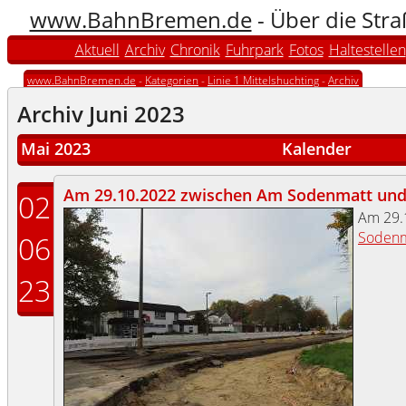
www.BahnBremen.de
- Über die Str
Aktuell
Archiv
Chronik
Fuhrpark
Fotos
Haltestellen
www.BahnBremen.de
-
Kategorien
-
Linie 1 Mittelshuchting
-
Archiv
Archiv Juni 2023
Mai 2023
Kalender
Am 29.10.2022 zwischen Am Sodenmatt und 
02
Am 29.
Sodenm
06
23