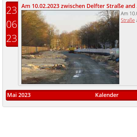
Am 10.02.2023 zwischen Delfter Straße and 
23
Am 10.
Straße
06
23
Mai 2023
Kalender