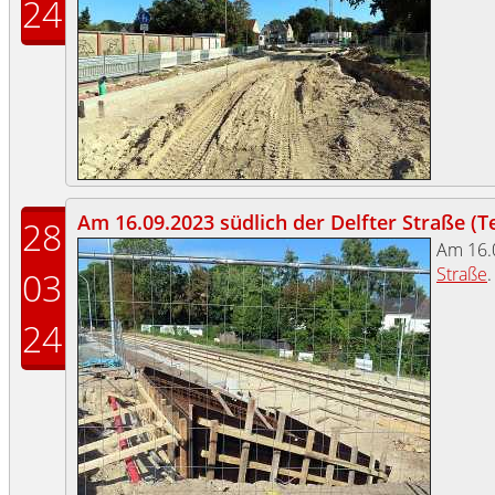
24
Am 16.09.2023 südlich der Delfter Straße (Tei
28
Am 16.
Straße
.
03
24