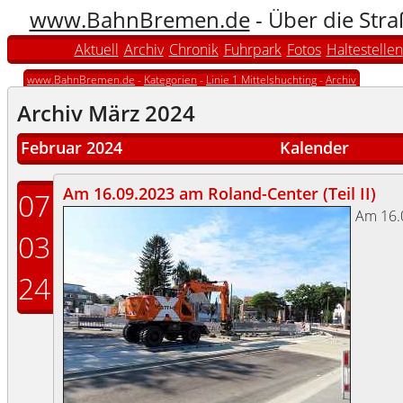
www.BahnBremen.de
- Über die Str
Aktuell
Archiv
Chronik
Fuhrpark
Fotos
Haltestellen
www.BahnBremen.de
-
Kategorien
-
Linie 1 Mittelshuchting
-
Archiv
Archiv März 2024
Februar 2024
Kalender
Am 16.09.2023 am Roland-Center (Teil II)
07
Am 16.
03
24