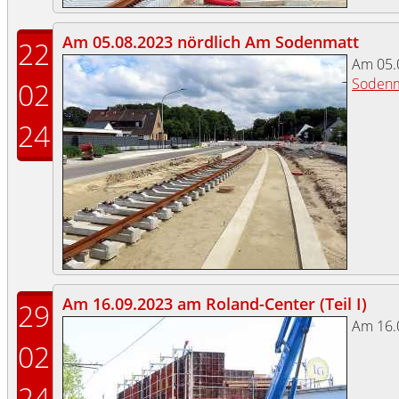
Am 05.08.2023 nördlich Am Sodenmatt
22
Am 05.
Sodenm
02
24
Am 16.09.2023 am Roland-Center (Teil I)
29
Am 16.
02
24