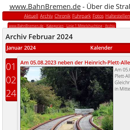
www.BahnBremen.de
- Über die Str
Aktuell
Archiv
Chronik
Fuhrpark
Fotos
Haltestellen
www.BahnBremen.de
-
Kategorien
-
Linie 1 Mittelshuchting
-
Archiv
Archiv Februar 2024
Januar 2024
Kalender
Am 05.08.2023 neben der Heinrich-Plett-All
01
Am 05.
Plett-A
02
Gleich
in Mitte
24