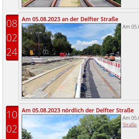
Am 05.08.2023 an der Delfter Straße
08
Am 05.
02
24
Am 05.08.2023 nördlich der Delfter Straße
10
Am 05.
Straße
.
02