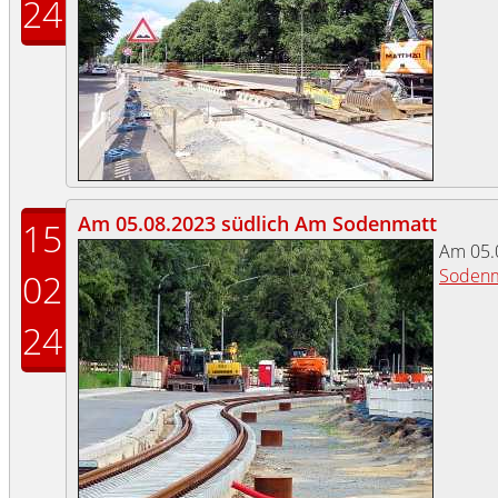
24
Am 05.08.2023 südlich Am Sodenmatt
15
Am 05.
Sodenm
02
24