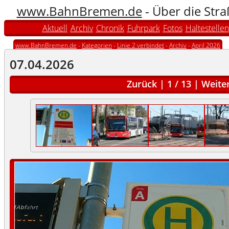
www.BahnBremen.de
- Über die Str
Aktuell
Archiv
Chronik
Fuhrpark
Fotos
Haltestellen
www.BahnBremen.de
-
Kategorien
-
Linie 2 verbindet
-
Archiv
-
April 2026
07.04.2026
Zurück
|
1
/
13
|
Weite