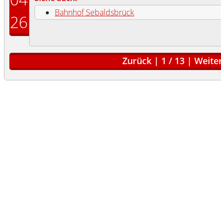
Bahnhof Sebaldsbrück
26
Zurück
|
1
/
13
|
Weite