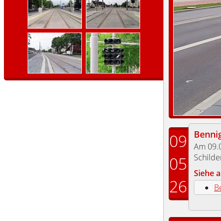
Benni
09
Am 09.0
Schilde
05
Siehe a
26
B