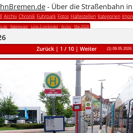
hnBremen.de
- Über die Straßenbahn i
l
Archiv
Chronik
Fuhrpark
Fotos
Haltestellen
Kategorien
Impr
n.de
-
Kategorien
-
Linie 2 verbindet
-
Archiv
-
Mai 2026
26
Zurück
|
1
/
10
|
Weiter