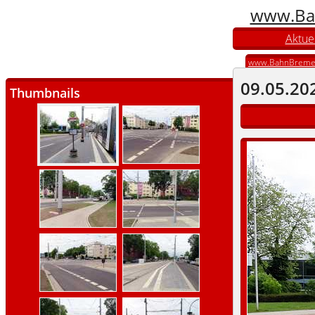
www.Ba
Aktuel
www.BahnBreme
09.05.20
Thumbnails