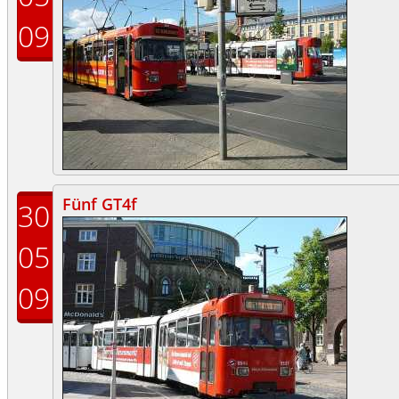
09
Fünf GT4f
30
05
09