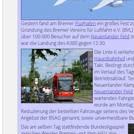
Gestern fand am Bremer
Flughafen
ein großes Fest z
Gründung des Bremer Vereins für Luftfahrt e.V. (BVL)
über 100.000 Besucher auf dem
Neuenlander Feld
zu
war die Landung des A380 gegen 12:30.
Die Linie 6 verkeh
Hauptbahnhof
un
Takt. Bedingt dur
im Verlauf des Tag
Betriebsablauf. Te
Neuenlander Käm
Neuenlander Feld
wartenden Fahrgäst
wurde am Montag 
Reduzierung der bestellten Fahrzeuge seitens des V
Angebot der BSAG genannt, sowie unvermeidbare Be
Das am selben Tag stattfindende Bundesligaspiel
zwischen Werder Bremen und dem HSV, das