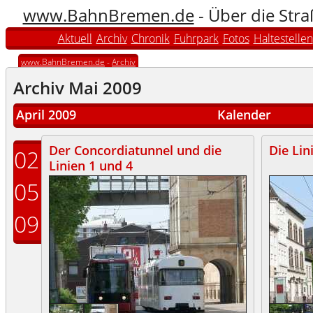
www.BahnBremen.de
- Über die Str
Aktuell
Archiv
Chronik
Fuhrpark
Fotos
Haltestellen
www.BahnBremen.de
-
Archiv
Archiv Mai 2009
April 2009
Kalender
Der Concordiatunnel und die
Die Lin
02
Linien 1 und 4
05
09