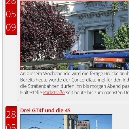
28
05
09
An diesem Wochenende wird die fertige Brücke an i
Bereits heute wurde der Concordiatunnel für den Indi
die Straßenbahnen dürfen ihn bis morgen Abend passi
Haltestelle
Parkstraße
seit heute bis zum nächsten D
Drei GT4f und die 4S
28
05