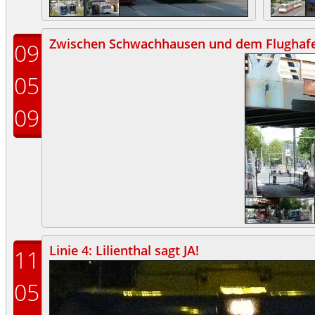
Zwischen Schwachhausen und dem Flughaf
09
05
09
Linie 4: Lilienthal sagt JA!
11
05