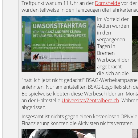
Treffpunkt war um 11 Uhr an der
Domsheide
vor der
wurden teilweise in den Fahrzeugen die Fahrkartena
Im Vorfeld der
Aktion wurden
in den
vergangenen
Tagen in
Bremen
Werbeschilder
angebracht,
die sich an die
"hätt' ich jetzt nicht gedacht!" BSAG-Werbekampagn
anlehnten. Nur am entstellten BSAG-Logo ließ sich d
Beispielweise klebten diese Werbeschilder am Mon
an der Haltestelle
Universität/Zentralbereich
. Währe
abgerissen.
Insgesamt ist nichts gegen einen kostenlosen ÖPNV 
Finanzierung konnten die Aktivisten nichts verraten.