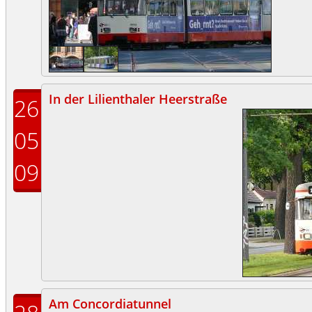
In der Lilienthaler Heerstraße
26
05
09
Am Concordiatunnel