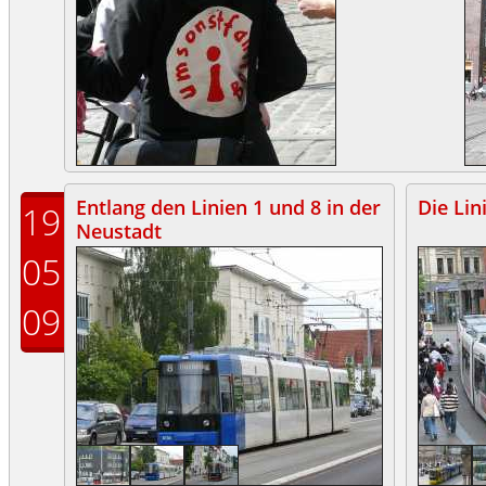
Entlang den Linien 1 und 8 in der
Die Lin
19
Neustadt
05
09