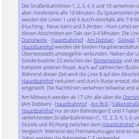
Die Straßenbahnlinien 1, 2, 3, 4, 6 und 10 verkehren
aber mindestens alle 10 Minuten. Zu Spitzenzeiten 
werden die Linien 1 und 4 durch ebenfalls alle 7-8 
(Huchting - Neue Vahr) und 5 (Arsten - Horn-Lehe) vers
diesen Abschnitten ein Takt von 3-4 Minuten. Die Lini
Domsheide
-
Hauptbahnhof
-
Am Dobben
-
Sielwall
.
Hauptbahnhof
werden die beiden Hauptveranstaltun
Überseestadt) umsteigefrei verbunden. Neben der Lin
Sonderbuslinie 23 zwischen der
Bürgerweide
und der
komplett anderen Route. Auch auf zahlreichen Buslini
Während dieser Zeit wird die Linie 8 auf den Abschni
Hauptbahnhof
reduziert und durch Busse ersetzt, die
eingestellt. Die Nachtlinien verkehren teilweise erst 
Am Mittwoch werden ab 17 Uhr alle über die
Domsh
(Am Dobben) -
Hauptbahnhof
-
Am Brill
/
Falkenstraß
Hauptbahnhof
nur an den Bahnsteigen E und F halten.
verkehrenden Straßenbahnlinien (1, 1E, 2, 3, 4, 5, 6 u
Stunde und Richtung zwischen dem
Hauptbahnhof
u
Vergleich: Während des Freimarkumzuges sind es
nu
dabei werden die Bahnsteige C-F verwendet.